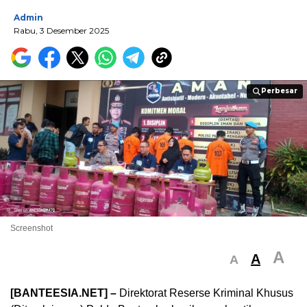
Admin
Rabu, 3 Desember 2025
Perbesar
Perbesar
Screenshot
A
A
A
[BANTEESIA.NET] –
Direktorat Reserse Kriminal Khusus