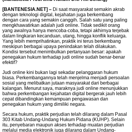
[BANTENESIA.NET] –
Di saat masyarakat semakin akrab
dengan teknologi digital, kejahatan juga berkembang
dengan cara yang semakin canggih. Salah satu yang paling
mengkhawatirkan adalah judi online. Tidak sedikit orang
yang awalnya hanya mencoba-coba, tetapi akhirnya terjebak
dalam lingkaran kecanduan, utang, hingga konflik keluarga.
Yang lebih memprihatinkan, praktik ini terus berkembang
meskipun berbagai upaya penindakan telah dilakukan.
Kondisi tersebut menimbulkan pertanyaan besar: apakah
penegakan hukum terhadap judi online sudah benar-benar
efektif?
Judi online kini bukan lagi sekadar pelanggaran hukum
biasa. Perkembangannya telah menjelma menjadi persoalan
sosial yang melibatkan jutaan masyarakat dari berbagai
kalangan. Menurut saya, maraknya judi online menunjukkan
bahwa perkembangan kejahatan digital bergerak jauh lebih
cepat dibandingkan kemampuan pengawasan dan
penegakan hukum yang dimiliki negara.
Secara hukum, praktik perjudian telah dilarang dalam Pasal
303 Kitab Undang-Undang Hukum Pidana (KUHP). Selain
itu, penyebaran maupun akses terhadap muatan perjudian
melalui media elektronik juga dilarang dalam Undang-