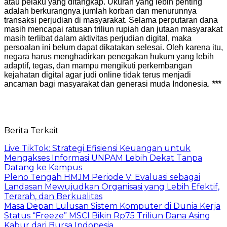
atau pelaku yang ditangkap. Ukuran yang lebih penting
adalah berkurangnya jumlah korban dan menurunnya
transaksi perjudian di masyarakat. Selama perputaran dana
masih mencapai ratusan triliun rupiah dan jutaan masyarakat
masih terlibat dalam aktivitas perjudian digital, maka
persoalan ini belum dapat dikatakan selesai. Oleh karena itu,
negara harus menghadirkan penegakan hukum yang lebih
adaptif, tegas, dan mampu mengikuti perkembangan
kejahatan digital agar judi online tidak terus menjadi
ancaman bagi masyarakat dan generasi muda Indonesia.
***
Berita Terkait
Live TikTok: Strategi Efisiensi Keuangan untuk
Mengakses Informasi UNPAM Lebih Dekat Tanpa
Datang ke Kampus
Pleno Tengah HMJM Periode V: Evaluasi sebagai
Landasan Mewujudkan Organisasi yang Lebih Efektif,
Terarah, dan Berkualitas
Masa Depan Lulusan Sistem Komputer di Dunia Kerja
Status “Freeze” MSCI Bikin Rp75 Triliun Dana Asing
Kabur dari Bursa Indonesia