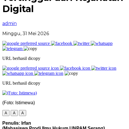
Digital
admin
Minggu, 31 Mei 2026
URL berhasil dicopy
URL berhasil dicopy
(Foto: Istimewa)
A
A
A
Penulis: Irfan
(Mahasiswa Prodi Ilmu Hukum UNPAM Serang)