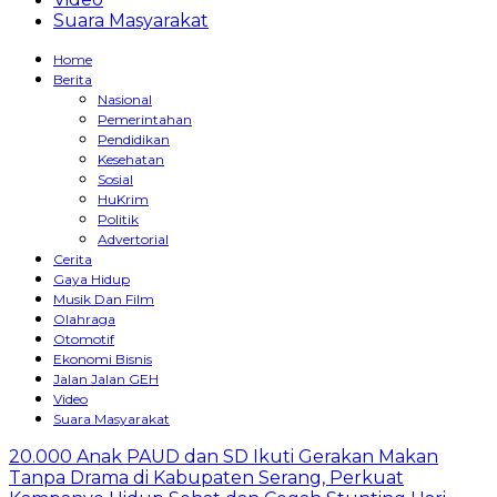
Suara Masyarakat
Home
Berita
Nasional
Pemerintahan
Pendidikan
Kesehatan
Sosial
HuKrim
Politik
Advertorial
Cerita
Gaya Hidup
Musik Dan Film
Olahraga
Otomotif
Ekonomi Bisnis
Jalan Jalan GEH
Video
Suara Masyarakat
20.000 Anak PAUD dan SD Ikuti Gerakan Makan
Tanpa Drama di Kabupaten Serang, Perkuat