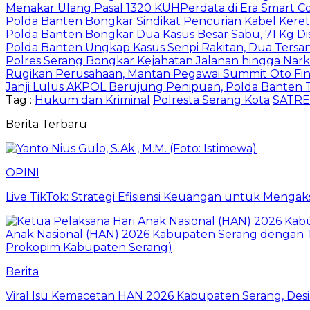
Menakar Ulang Pasal 1320 KUHPerdata di Era Smart C
Polda Banten Bongkar Sindikat Pencurian Kabel Kere
Polda Banten Bongkar Dua Kasus Besar Sabu, 71 Kg Di
Polda Banten Ungkap Kasus Senpi Rakitan, Dua Tersa
Polres Serang Bongkar Kejahatan Jalanan hingga Nark
Rugikan Perusahaan, Mantan Pegawai Summit Oto Fina
Janji Lulus AKPOL Berujung Penipuan, Polda Banten
Tag :
Hukum dan Kriminal
Polresta Serang Kota
SATRE
Berita Terbaru
OPINI
Live TikTok: Strategi Efisiensi Keuangan untuk Meng
Berita
Viral Isu Kemacetan HAN 2026 Kabupaten Serang, Desi 