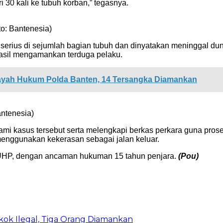
30 kali ke tubuh korban,” tegasnya.
o: Bantenesia)
serius di sejumlah bagian tubuh dan dinyatakan meninggal dunia
hasil mengamankan terduga pelaku.
ilayah Hukum Polda Banten, 14 Tersangka Diamankan
ntenesia)
lami kasus tersebut serta melengkapi berkas perkara guna pro
menggunakan kekerasan sebagai jalan keluar.
KUHP, dengan ancaman hukuman 15 tahun penjara.
(Pou)
ok Ilegal, Tiga Orang Diamankan