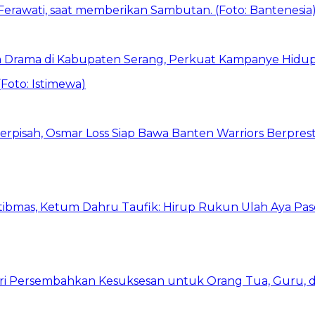
 Drama di Kabupaten Serang, Perkuat Kampanye Hidup
erpisah, Osmar Loss Siap Bawa Banten Warriors Berpresta
bmas, Ketum Dahru Taufik: Hirup Rukun Ulah Aya Pase
Putri Persembahkan Kesuksesan untuk Orang Tua, Guru,