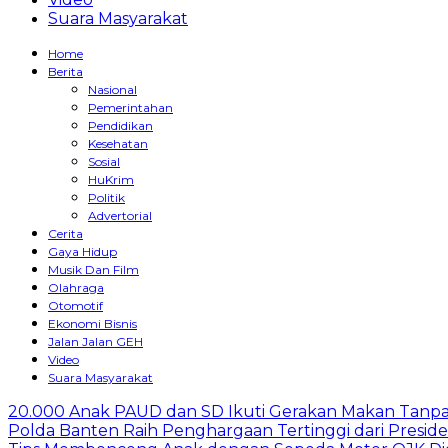
Suara Masyarakat
Home
Berita
Nasional
Pemerintahan
Pendidikan
Kesehatan
Sosial
HuKrim
Politik
Advertorial
Cerita
Gaya Hidup
Musik Dan Film
Olahraga
Otomotif
Ekonomi Bisnis
Jalan Jalan GEH
Video
Suara Masyarakat
20.000 Anak PAUD dan SD Ikuti Gerakan Makan Tanpa
Polda Banten Raih Penghargaan Tertinggi dari Presid