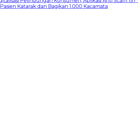
gitalisasi Pelindungan Konsumen, Aplikasi Anti Scam 15
 Pasien Katarak dan Bagikan 1.000 Kacamata