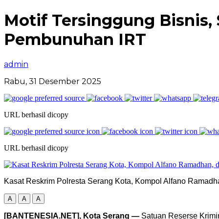
Motif Tersinggung Bisnis,
Pembunuhan IRT
admin
Rabu, 31 Desember 2025
URL berhasil dicopy
URL berhasil dicopy
Kasat Reskrim Polresta Serang Kota, Kompol Alfano Ramadha
A
A
A
[BANTENESIA.NET], Kota Serang —
Satuan Reserse Krimin