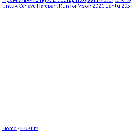
Tips Membonceng Anak dengan Sepeda Motor
OJK Di
untuk Cahaya Harapan, Run for Vision 2026 Bantu 263
Home
HuKrim
/