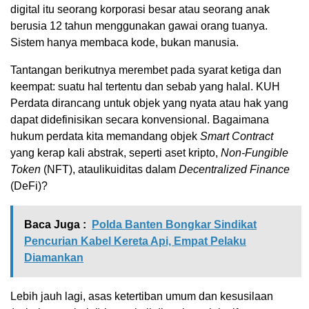
digital
itu
seorang
korporasi
besar
atau
seorang
anak
berusia
12
tahun
menggunakan
gawai
orang
tuanya
.
Sistem
hanya
membaca
kode
,
bukan
manusia
.
Tantangan
berikutnya
merembet
pada
syarat
ketiga
dan
keempat
:
suatu
hal
tertentu
dan
sebab
yang halal
.
KUH
Perdata
dirancang
untuk
objek
yang
nyata
atau
hak
yang
dapat
didefinisikan
secara
konvensional
.
Bagaimana
hukum
perdata
kita
memandang
objek
S
mart Contract
yang
kerap
kali
abstrak
,
seperti
aset
kripto
,
Non-Fungible
Token
(NFT),
atau
likuiditas
dalam
D
ecentralized Finance
(
DeFi
)?
Baca Juga :
Polda Banten Bongkar Sindikat
Pencurian Kabel Kereta Api, Empat Pelaku
Diamankan
Lebih
jauh
lagi
,
asas
ketertiban
umum
dan
kesusilaan