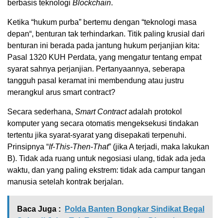
berbasis
teknologi
B
lockchain
.
Ketika “
hukum
purba
”
bertemu
dengan
“
teknologi
masa
depan
“,
benturan
tak
terhindarkan
.
Titik
paling
krusial
dari
benturan
ini
berada
pada
jantung
hukum
perjanjian
kita
:
Pasal
1320
KUH Perdata
, yang
mengatur
tentang
empat
syarat
sahnya
perjanjian
.
Pertanyaannya
,
seberapa
tangguh
pasal
keramat
ini
membendung
atau
justru
merangkul
arus
smart contract
?
Secara
sederhana
,
S
mart Contract
adalah
protokol
komputer
yang
secara
otomatis
mengeksekusi
tindakan
tertentu
jika
syarat-syarat
yang
disepakati
terpenuhi
.
Prinsipnya
“
If-This-Then-That
”
(
jika
A
terjadi
,
maka
lakukan
B).
Tidak
ada
ruang
untuk
negosiasi
ulang
,
tidak
ada
jeda
waktu
, dan yang paling
ekstrem
:
tidak
ada
campur
tangan
manusia
setelah
kontrak
berjalan
.
Baca Juga :
Polda Banten Bongkar Sindikat Begal