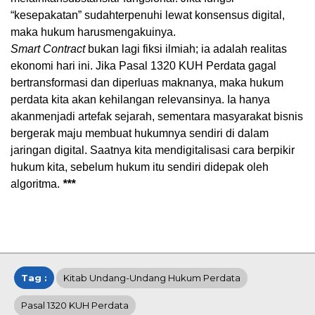
“
kesepakatan
”
sudah
terpenuhi
lewat
konsensus
digital,
maka
hukum
harus
mengakuinya
.
Smart Contract
bukan
lagi
fiksi
ilmiah
;
ia
adalah
realitas
ekonomi
hari
ini
. Jika
Pasal
1320
KUH Perdata
gagal
bertransformasi
dan
diperluas
maknanya
,
maka
hukum
perdata
kita
akan
kehilangan
relevansinya
.
Ia
hanya
akan
menjadi
artefak
sejarah
,
sementara
masyarakat
bisnis
bergerak
maju
membuat
hukumnya
sendiri
di
dalam
jaringan
digital.
Saatnya
kita
mendigitalisasi
cara
berpikir
hukum
kita
,
sebelum
hukum
itu
sendiri
didepak
oleh
algoritma
.
***
Tag :
Kitab Undang-Undang Hukum Perdata
Pasal 1320 KUH Perdata