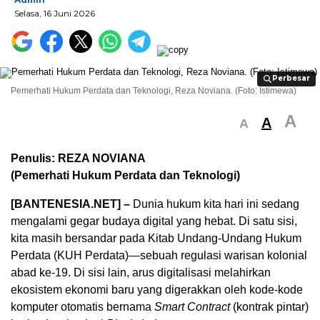
Selasa, 16 Juni 2026
Perbesar
Perbesar
Pemerhati Hukum Perdata dan Teknologi, Reza Noviana. (Foto: Istimewa)
A
A
A
Penulis: REZA NOVIANA
(Pemerhati Hukum Perdata dan Teknologi)
[BANTENESIA.NET] –
Dunia
hukum
kita
hari
ini
sedang
mengalami
gegar
budaya
digital yang
hebat
. Di
satu
sisi
,
kita
masih
bersandar
pada Kitab
Undang-Undang
Hukum
Perdata
(
KUH Perdata
)—
sebuah
regulasi
warisan
kolonial
abad
ke-19. Di
sisi
lain,
arus
digitalisasi
melahirkan
ekosistem
ekonomi
baru
yang
digerakkan
oleh
kode-kode
komputer
otomatis
bernama
S
mart Contract
(
kontrak
pintar
)