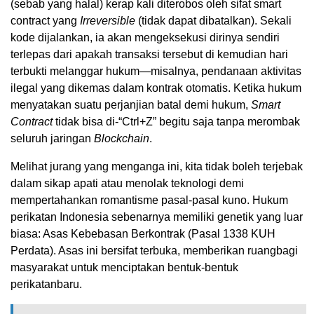
(
sebab
yang halal)
kerap
kali
diterobos
oleh
sifat
smart
contract
yang
I
rreversible
(
tidak
dapat
dibatalkan
).
Sekali
kode
dijalankan
,
ia
akan
mengeksekusi
dirinya
sendiri
terlepas
dari
apakah
transaksi
tersebut
di
kemudian
hari
terbukti
melanggar
hukum
—
misalnya
,
pendanaan
aktivitas
ilegal
yang
dikemas
dalam
kontrak
otomatis
. Ketika
hukum
menyatakan
suatu
perjanjian
batal
demi
hukum
,
S
mart
Contract
tidak
bisa
di-“
Ctrl+Z
”
begitu
saja
tanpa
merombak
seluruh
jaringan
B
lockchain
.
Melihat
jurang
yang
menganga
ini
,
kita
tidak
boleh
terjebak
dalam
sikap
apati
atau
menolak
teknologi
demi
mempertahankan
romantisme
pasal-pasal
kuno
. Hukum
perikatan
Indonesia
sebenarnya
memiliki
genetik
yang
luar
biasa
:
Asas
Kebebasan
Berkontrak
(
Pasal
1338
KUH
Perdata
)
.
Asas
ini
bersifat
terbuka
,
memberikan
ruang
bagi
masyarakat
untuk
menciptakan
bentuk-bentuk
perikatan
baru
.