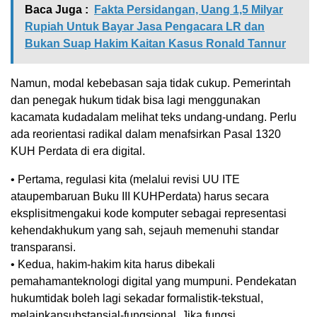
Baca Juga :
Fakta Persidangan, Uang 1,5 Milyar
Rupiah Untuk Bayar Jasa Pengacara LR dan
Bukan Suap Hakim Kaitan Kasus Ronald Tannur
Namun
, modal
kebebasan
saja
tidak
cukup
.
Pemerintah
dan
penegak
hukum
tidak
bisa
lagi
menggunakan
kacamata
kuda
dalam
melihat
teks
undang-undang
.
Perlu
ada
reorientasi
radikal
dalam
menafsirkan
Pasal
1320
KUH Perdata
di era digital.
•
Pertama
,
regulasi
kita
(
melalui
revisi
UU ITE
atau
pembaruan
Buku
III
KUHPerdata
)
harus
secara
eksplisit
mengakui
kode
komputer
sebagai
representasi
kehendak
hukum
yang
sah
,
sejauh
memenuhi
standar
transparansi
.
•
Kedua
, hakim-hakim
kita
harus
dibekali
pemahaman
teknologi
digital yang
mumpuni
.
Pendekatan
hukum
tidak
boleh
lagi
sekadar
formalistik-tekstual
,
melainkan
substansial-fungsional
. Jika
fungsi