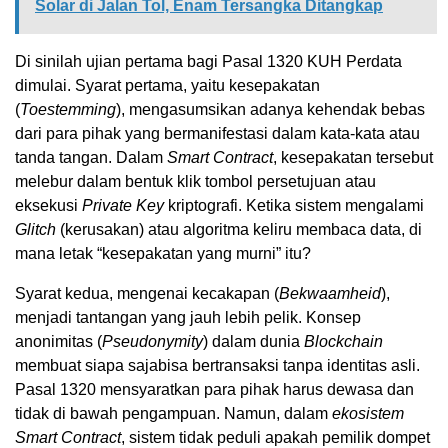
Solar di Jalan Tol, Enam Tersangka Ditangkap
Di
sinilah
ujian
pertama
bagi
Pasal
1320
KUH Perdata
dimulai
.
Syarat
pertama
,
yaitu
kesepakatan
(
T
oestemming
)
,
mengasumsikan
adanya
kehendak
bebas
dari
para
pihak
yang
bermanifestasi
dalam
kata-kata
atau
tanda
tangan
.
Dalam
S
mart Contract
,
kesepakatan
tersebut
melebur
dalam
bentuk
klik
tombol
persetujuan
atau
eksekusi
P
rivate Key
kriptografi
. Ketika
sistem
mengalami
G
litch
(
kerusakan
)
atau
algoritma
keliru
membaca
data, di
mana
letak
“
kesepakatan
yang
murni
”
itu
?
Syarat
kedua
,
mengenai
kecakapan
(
B
ekwaamheid
)
,
menjadi
tantangan
yang
jauh
lebih
pelik
.
Konsep
anonimitas
(
P
seudonymity
)
dalam
dunia
B
lockchain
membuat
siapa
saja
bisa
bertransaksi
tanpa
identitas
asli
.
Pasal
1320
mensyaratkan
para
pihak
harus
dewasa
dan
tidak
di
bawah
pengampuan
.
Namun
,
dalam
ekosistem
S
mart Contract
,
sistem
tidak
peduli
apakah
pemilik
dompet