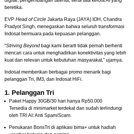
digital, pengembangan talenta, serta tata kelola AI yang
beretika.
EVP
Head of Circle
Jakarta Raya (JAYA) IOH, Chandra
Pradyot Singh, menegaskan bahwa seluruh transformasi
Indosat bermuara pada kepuasan pelanggan.
“
Striving Beyond
bagi kami berarti tidak pernah berhenti
mencari cara untuk menghadirkan konektivitas yang lebih
kuat dan relevan untuk kebutuhan masyarakat,” ujarnya.
Indosat memberikan berbagai promo menarik bagi
pelanggan Tri, IM3, dan Indosat HiFi.
1. Pelanggan Tri
Paket Happy 30GB/30 hari hanya Rp50.000
Tersedia di minimarket terdekat dan sudah terlindungi
oleh TRI AI: Anti Spam/
Scam
.
Penukaran BonsTri di aplikasi bima+ untuk hadiah