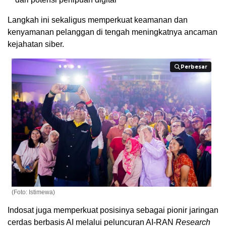
Langkah ini sekaligus memperkuat keamanan dan
kenyamanan pelanggan di tengah meningkatnya ancaman
kejahatan siber.
Perbesar
Perbesar
(Foto: Istimewa)
Indosat juga memperkuat posisinya sebagai pionir jaringan
cerdas berbasis AI melalui peluncuran AI-RAN
Research