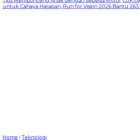
Tips Membonceng Anak dengan Sepeda Motor
OJK Di
untuk Cahaya Harapan, Run for Vision 2026 Bantu 263
Home
Teknologi
/