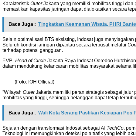
Karakteristik
Outer
Jakarta yang memiliki mobilitas tinggi dan 
memastikan kapasitas jaringan dapat dialokasikan secara tepat d
Baca Juga :
Tingkatkan Keamanan Wisata, PHRI Bante
Selain optimalisasi BTS eksisting, Indosat juga menyiagakan 
Seluruh kondisi jaringan dipantau secara terpusat melalui
Com
terhadap potensi gangguan.
EVP–
Head of Circle
Jakarta Raya Indosat Ooredoo Hutchison
dalam mendukung kelancaran mobilitas masyarakat selama lib
(Foto: IOH Official)
“Wilayah
Outer
Jakarta memiliki peran strategis sebagai jalur
mobilitas yang tinggi, sehingga pelanggan dapat tetap terhub
Baca Juga :
Wali Kota Serang Pastikan Kesiapan Pos 
Sejalan dengan transformasi Indosat sebagai AI
TechCo
, pem
Teknologi ini memungkinkan deteksi pola trafik yang lebih ak