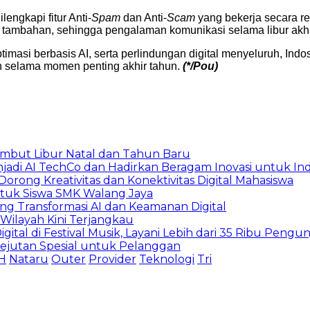
lengkapi fitur Anti-
Spam
dan Anti-
Scam
yang bekerja secara rea
asi tambahan, sehingga pengalaman komunikasi selama libur ak
optimasi berbasis AI, serta perlindungan digital menyeluruh,
n selama momen penting akhir tahun.
(*/Pou)
Sambut Libur Natal dan Tahun Baru
jadi AI TechCo dan Hadirkan Beragam Inovasi untuk In
orong Kreativitas dan Konektivitas Digital Mahasiswa
untuk Siswa SMK Walang Jaya
rong Transformasi AI dan Keamanan Digital
 Wilayah Kini Terjangkau
gital di Festival Musik, Layani Lebih dari 35 Ribu Pengu
ejutan Spesial untuk Pelanggan
H
Nataru
Outer
Provider
Teknologi
Tri