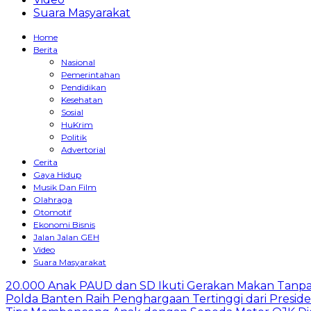
Suara Masyarakat
Home
Berita
Nasional
Pemerintahan
Pendidikan
Kesehatan
Sosial
HuKrim
Politik
Advertorial
Cerita
Gaya Hidup
Musik Dan Film
Olahraga
Otomotif
Ekonomi Bisnis
Jalan Jalan GEH
Video
Suara Masyarakat
20.000 Anak PAUD dan SD Ikuti Gerakan Makan Tanpa
Polda Banten Raih Penghargaan Tertinggi dari Presid