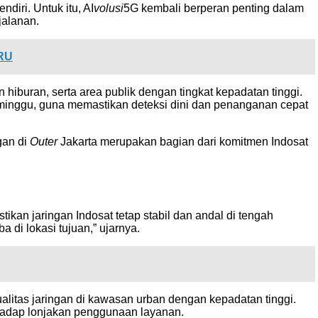
diri. Untuk itu, AI
volusi
5G kembali berperan penting dalam
jalanan.
ARU
hiburan, serta area publik dengan tingkat kepadatan tinggi.
seminggu, guna memastikan deteksi dini dan penanganan cepat
gan di
Outer
Jakarta merupakan bagian dari komitmen Indosat
ikan jaringan Indosat tetap stabil dan andal di tengah
 di lokasi tujuan,” ujarnya.
litas jaringan di kawasan urban dengan kepadatan tinggi.
erhadap lonjakan penggunaan layanan.