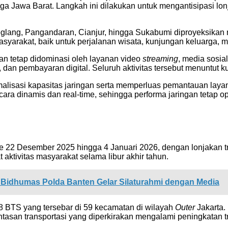
ga Jawa Barat. Langkah ini dilakukan untuk mengantisipasi lonj
eglang, Pangandaran, Cianjur, hingga Sukabumi diproyeksikan
yarakat, baik untuk perjalanan wisata, kunjungan keluarga, ma
kan tetap didominasi oleh layanan video
streaming
, media sosia
n pembayaran digital. Seluruh aktivitas tersebut menuntut kual
isasi kapasitas jaringan serta memperluas pemantauan layanan 
ecara dinamis dan real-time, sehingga performa jaringan teta
 22 Desember 2025 hingga 4 Januari 2026, dengan lonjakan traf
t aktivitas masyarakat selama libur akhir tahun.
, Bidhumas Polda Banten Gelar Silaturahmi dengan Media
98 BTS yang tersebar di 59 kecamatan di wilayah
Outer
Jakarta.
lintasan transportasi yang diperkirakan mengalami peningkatan t