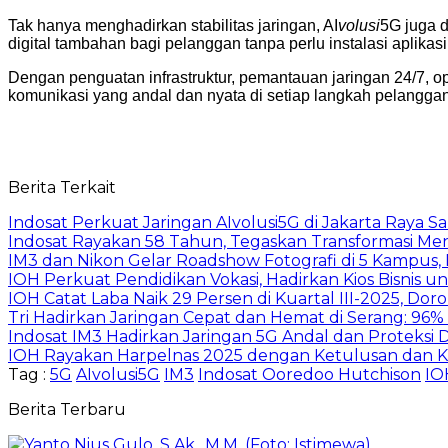
Tak hanya menghadirkan stabilitas jaringan, AI
volusi
5G juga di
digital tambahan bagi pelanggan tanpa perlu instalasi aplik
Dengan penguatan infrastruktur, pemantauan jaringan 24/7, 
komunikasi yang andal dan nyata di setiap langkah pelangga
Berita Terkait
Indosat Perkuat Jaringan AIvolusi5G di Jakarta Raya 
Indosat Rayakan 58 Tahun, Tegaskan Transformasi Men
IM3 dan Nikon Gelar Roadshow Fotografi di 5 Kampus, D
IOH Perkuat Pendidikan Vokasi, Hadirkan Kios Bisnis 
IOH Catat Laba Naik 29 Persen di Kuartal III-2025, Do
Tri Hadirkan Jaringan Cepat dan Hemat di Serang: 96%
Indosat IM3 Hadirkan Jaringan 5G Andal dan Proteksi Di
IOH Rayakan Harpelnas 2025 dengan Ketulusan dan K
Tag :
5G
AIvolusi5G
IM3
Indosat Ooredoo Hutchison
IO
Berita Terbaru