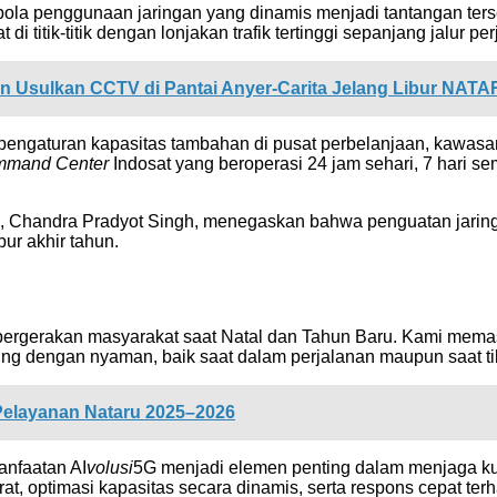
pola penggunaan jaringan yang dinamis menjadi tantangan tersen
i titik-titik dengan lonjakan trafik tertinggi sepanjang jalur per
n Usulkan CCTV di Pantai Anyer-Carita Jelang Libur NAT
pengaturan kapasitas tambahan di pusat perbelanjaan, kawasan 
mand Center
Indosat yang beroperasi 24 jam sehari, 7 hari 
, Chandra Pradyot Singh, menegaskan bahwa penguatan jarin
ur akhir tahun.
 pergerakan masyarakat saat Natal dan Tahun Baru. Kami memast
ung dengan nyaman, baik saat dalam perjalanan maupun saat tiba
Pelayanan Nataru 2025–2026
anfaatan AI
volusi
5G menjadi elemen penting dalam menjaga kua
urat, optimasi kapasitas secara dinamis, serta respons cepat t