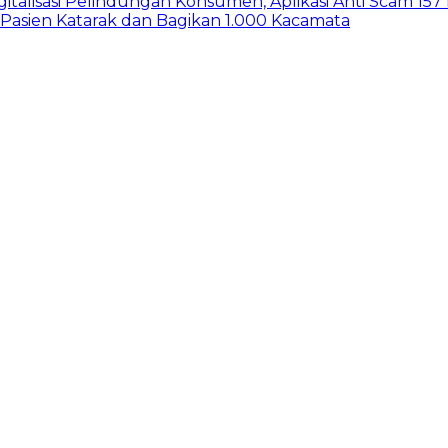
gitalisasi Pelindungan Konsumen, Aplikasi Anti Scam 15
 Pasien Katarak dan Bagikan 1.000 Kacamata