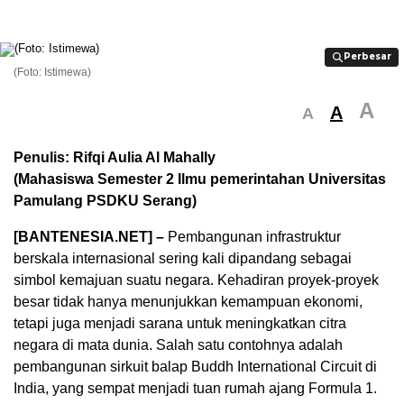
Perbesar
Perbesar
(Foto: Istimewa)
A
A
A
Penulis: Rifqi Aulia Al Mahally
(Mahasiswa Semester 2 Ilmu pemerintahan Universitas
Pamulang PSDKU Serang)
[BANTENESIA.NET] –
Pembangunan infrastruktur
berskala internasional sering kali dipandang sebagai
simbol kemajuan suatu negara. Kehadiran proyek-proyek
besar tidak hanya menunjukkan kemampuan ekonomi,
tetapi juga menjadi sarana untuk meningkatkan citra
negara di mata dunia. Salah satu contohnya adalah
pembangunan sirkuit balap Buddh International Circuit di
India, yang sempat menjadi tuan rumah ajang Formula 1.