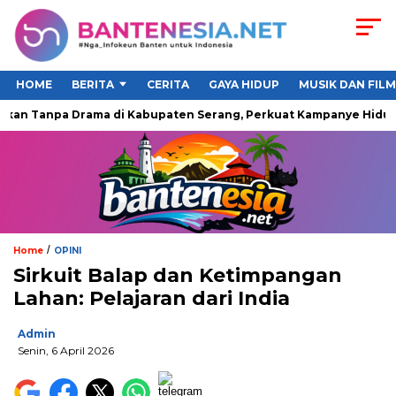
HOME
BERITA
CERITA
GAYA HIDUP
MUSIK DAN FILM
an Tanpa Drama di Kabupaten Serang, Perkuat Kampanye Hidup S
/
Home
OPINI
Sirkuit Balap dan Ketimpangan
Lahan: Pelajaran dari India
Admin
Senin, 6 April 2026