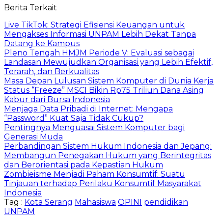
Berita Terkait
Live TikTok: Strategi Efisiensi Keuangan untuk
Mengakses Informasi UNPAM Lebih Dekat Tanpa
Datang ke Kampus
Pleno Tengah HMJM Periode V: Evaluasi sebagai
Landasan Mewujudkan Organisasi yang Lebih Efektif,
Terarah, dan Berkualitas
Masa Depan Lulusan Sistem Komputer di Dunia Kerja
Status “Freeze” MSCI Bikin Rp75 Triliun Dana Asing
Kabur dari Bursa Indonesia
Menjaga Data Pribadi di Internet: Mengapa
“Password” Kuat Saja Tidak Cukup?
Pentingnya Menguasai Sistem Komputer bagi
Generasi Muda
Perbandingan Sistem Hukum Indonesia dan Jepang:
Membangun Penegakan Hukum yang Berintegritas
dan Berorientasi pada Kepastian Hukum
Zombieisme Menjadi Paham Konsumtif: Suatu
Tinjauan terhadap Perilaku Konsumtif Masyarakat
Indonesia
Tag :
Kota Serang
Mahasiswa
OPINI
pendidikan
UNPAM