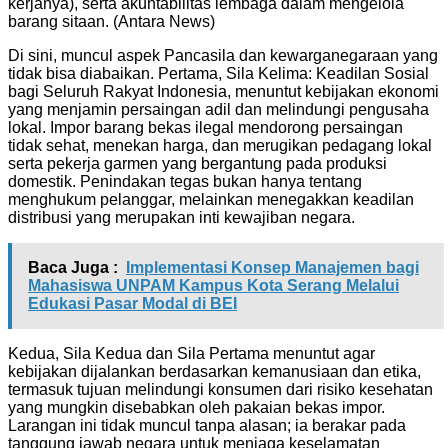
kerjanya), serta akuntabilitas lembaga dalam mengelola
barang sitaan. (Antara News)
Di sini, muncul aspek Pancasila dan kewarganegaraan yang
tidak bisa diabaikan. Pertama, Sila Kelima: Keadilan Sosial
bagi Seluruh Rakyat Indonesia, menuntut kebijakan ekonomi
yang menjamin persaingan adil dan melindungi pengusaha
lokal. Impor barang bekas ilegal mendorong persaingan
tidak sehat, menekan harga, dan merugikan pedagang lokal
serta pekerja garmen yang bergantung pada produksi
domestik. Penindakan tegas bukan hanya tentang
menghukum pelanggar, melainkan menegakkan keadilan
distribusi yang merupakan inti kewajiban negara.
Baca Juga :
Implementasi Konsep Manajemen bagi
Mahasiswa UNPAM Kampus Kota Serang Melalui
Edukasi Pasar Modal di BEI
Kedua, Sila Kedua dan Sila Pertama menuntut agar
kebijakan dijalankan berdasarkan kemanusiaan dan etika,
termasuk tujuan melindungi konsumen dari risiko kesehatan
yang mungkin disebabkan oleh pakaian bekas impor.
Larangan ini tidak muncul tanpa alasan; ia berakar pada
tanggung jawab negara untuk menjaga keselamatan