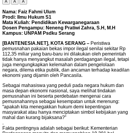
A
A
A
Nama: Faiz Fahmi Ulum
Prodi: Ilmu Hukum S1
Mata Kuliah: Pendidikan Kewarganegaraan
Dosen Pengampu: Neneng Pratiwi Zahra, S.H, M.H
Kampus: UNPAM Psdku Serang
[BANTENESIA.NET], KOTA SERANG –
Peristiwa
pemusnahan pakaian bekas impor ilegal senilai sekitar Rp
112,35 miliar yang baru-baru ini dilakukan oleh pemerintah
tidak hanya menyangkut masalah perdagangan ilegal, tetapi
juga mengungkapkan kelemahan dalam pengelolaan
negara, dilema etika publik, dan ancaman terhadap keadilan
ekonomi yang dijamin oleh Pancasila.
Sebagai mahasiswa yang peduli pada negara hukum dan
masa depan ekonomi nasional, saya melihat tindakan
pemusnahan ini beserta perdebatan mengenai cara
pemusnahannya sebagai kesempatan untuk merenung:
“apakah kita menegakkan hukum demi kepentingan
masyarakat atau hanya menciptakan simbol kebijakan yang
mahal dan kurang bijaksana?”
.
Fakta pentingnya adalah sebagai berikut: Kementerian