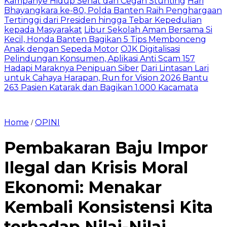
Kampanye Hidup Sehat dan Cegah Stunting
Hari
Bhayangkara ke-80, Polda Banten Raih Penghargaan
Tertinggi dari Presiden hingga Tebar Kepedulian
kepada Masyarakat
Libur Sekolah Aman Bersama Si
Kecil, Honda Banten Bagikan 5 Tips Membonceng
Anak dengan Sepeda Motor
OJK Digitalisasi
Pelindungan Konsumen, Aplikasi Anti Scam 157
Hadapi Maraknya Penipuan Siber
Dari Lintasan Lari
untuk Cahaya Harapan, Run for Vision 2026 Bantu
263 Pasien Katarak dan Bagikan 1.000 Kacamata
Home
OPINI
/
Pembakaran Baju Impor
Ilegal dan Krisis Moral
Ekonomi: Menakar
Kembali Konsistensi Kita
terhadap Nilai-Nilai