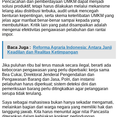
Pencacahan dan pemberdayaan UMKM dapat menjadi
solusi produktif, tetapi harus dilakukan melalui mekanisme
lelang atau distribusi terbuka, audit untuk mencegah
benturan kepentingan, serta skema keterlibatan UMKM yang
jelas agar manfaat benar-benar sampai kepada yang
membutuhkan. Kritik lain yang patut disampaikan adalah
mengenai efektivitas pengawasan pelabuhan dan rantai
impor.
Baca Juga :
Reforma Agraria Indonesia: Antara Janji
Keadilan dan Realitas Ketimpangan
Jika puluhan ribu bal terus masuk secara ilegal, berarti ada
kebocoran pengawasan yang perlu diperbaiki: kerja sama
Bea Cukai, Direktorat Jenderal Pengendalian dan
Pengawasan Barang dan Jasa, Polri, dan instansi
pelabuhan harus diperkuat; sistem deteksi dini dan
pemeriksaan barang perlu ditingkatkan agar pelanggaran
serupa tidak terulang.
Saya sebagai mahasiswa bukan hanya sekadar mengamati,
melainkan bagian dari warga negara yang memiliki hak dan
tanggung jawab. Kita harus menuntut agar nilai Pancasila
diterapkan dalam kebijakan konkret: perlindungan