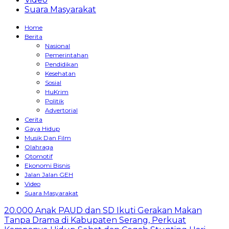
Suara Masyarakat
Home
Berita
Nasional
Pemerintahan
Pendidikan
Kesehatan
Sosial
HuKrim
Politik
Advertorial
Cerita
Gaya Hidup
Musik Dan Film
Olahraga
Otomotif
Ekonomi Bisnis
Jalan Jalan GEH
Video
Suara Masyarakat
20.000 Anak PAUD dan SD Ikuti Gerakan Makan
Tanpa Drama di Kabupaten Serang, Perkuat