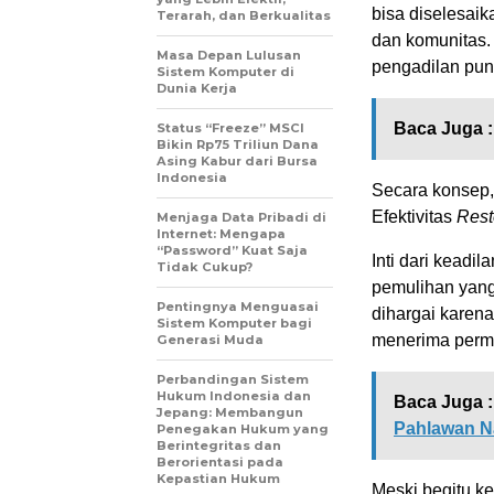
bisa diselesaik
Terarah, dan Berkualitas
dan komunitas. 
Masa Depan Lulusan
pengadilan pun 
Sistem Komputer di
Dunia Kerja
Baca Juga :
Status “Freeze” MSCI
Bikin Rp75 Triliun Dana
Asing Kabur dari Bursa
Indonesia
Secara konsep
Efektivitas
Rest
Menjaga Data Pribadi di
Internet: Mengapa
“Password” Kuat Saja
Inti dari kead
Tidak Cukup?
pemulihan yang 
Pentingnya Menguasai
dihargai karen
Sistem Komputer bagi
menerima permi
Generasi Muda
Perbandingan Sistem
Hukum Indonesia dan
Baca Juga :
Jepang: Membangun
Pahlawan N
Penegakan Hukum yang
Berintegritas dan
Berorientasi pada
Kepastian Hukum
Meski begitu,ke