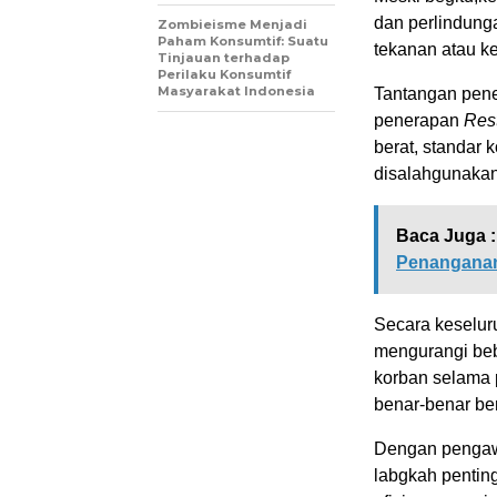
dan perlindung
Zombieisme Menjadi
Paham Konsumtif: Suatu
tekanan atau k
Tinjauan terhadap
Perilaku Konsumtif
Masyarakat Indonesia
Tantangan pen
penerapan
Rest
berat, standar 
disalahgunakan
Baca Juga :
Penanganan
Secara keselu
mengurangi beb
korban selama p
benar-benar be
Dengan pengawa
labgkah pentin