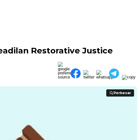
adilan Restorative Justice
Perbesar
Perbesar