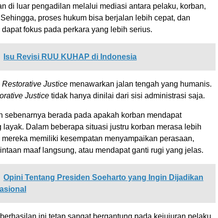
an di luar pengadilan melalui mediasi antara pelaku, korban,
Sehingga, proses hukum bisa berjalan lebih cepat, dan
dapat fokus pada perkara yang lebih serius.
Isu Revisi RUU KUHAP di Indonesia
,
Restorative Justice
menawarkan jalan tengah yang humanis.
orative Justice
tidak hanya dinilai dari sisi administrasi saja.
ilan sebenarnya berada pada apakah korban mendapat
layak. Dalam beberapa situasi justru korban merasa lebih
a mereka memiliki kesempatan menyampaikan perasaan,
ntaan maaf langsung, atau mendapat ganti rugi yang jelas.
Opini Tentang Presiden Soeharto yang Ingin Dijadikan
asional
berhasilan ini tetap sangat bergantung pada kejujuran pelaku