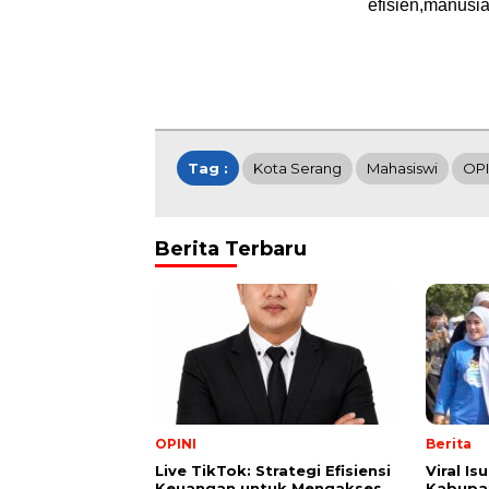
efisien,manusi
Tag :
Kota Serang
Mahasiswi
OPI
Berita Terbaru
OPINI
Berita
Live TikTok: Strategi Efisiensi
Viral I
Keuangan untuk Mengakses
Kabupat