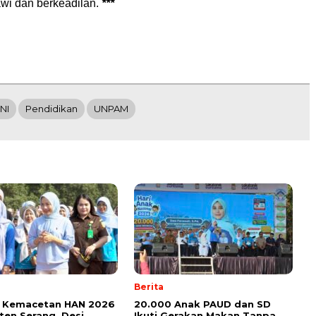
awi dan berkeadilan.
***
NI
Pendidikan
UNPAM
Berita
su Kemacetan HAN 2026
20.000 Anak PAUD dan SD
en Serang, Desi
Ikuti Gerakan Makan Tanpa