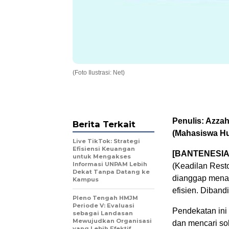
(Foto Ilustrasi: Net)
Penulis: Azza
Berita Terkait
(Mahasiswa H
Live TikTok: Strategi
Efisiensi Keuangan
[BANTENESIA
untuk Mengakses
Informasi UNPAM Lebih
(Keadilan Resto
Dekat Tanpa Datang ke
dianggap menaw
Kampus
efisien. Diban
Pleno Tengah HMJM
Periode V: Evaluasi
Pendekatan ini
sebagai Landasan
Mewujudkan Organisasi
dan mencari so
yang Lebih Efektif,