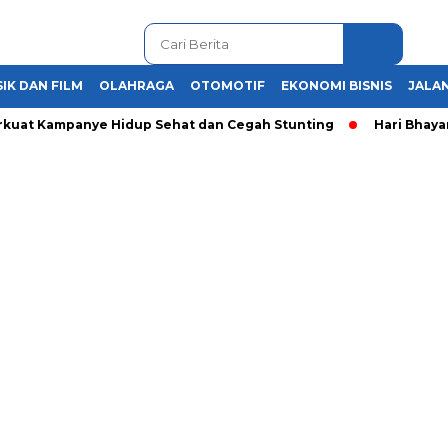
IK DAN FILM
OLAHRAGA
OTOMOTIF
EKONOMI BISNIS
JALAN
 Kampanye Hidup Sehat dan Cegah Stunting
Hari Bhayangkar