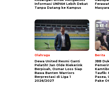
Informasi UNPAM Lebih Dekat
Ferawat
Tanpa Datang ke Kampus
Masyara
Olahraga
Berita
Dewa United Resmi Ganti
JBB Duk
Pelatih! Jan Olde Riekerink
Pemerin
Berpisah, Osmar Loss Siap
Kamtib
Bawa Banten Warriors
Taufik:
Berprestasi di Liga 1
Pasea, 
2026/2027
Pake O