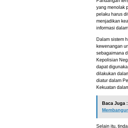
Pandangan ters
yang menolak 
pelaku harus d
menjadikan kead
informasi dalam
Dalam sistem h
kewenangan un
sebagaimana d
Kepolisian Neg
dapat digunaka
dilakukan dala
diatur dalam P
Kekuatan dalam
Baca Juga :
Membangun 
Selain itu, ti