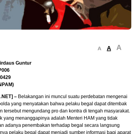
A
A
A
irdaus Guntur
P006
00429
NPAM)
.NET] –
Belakangan ini muncul suatu perdebatan mengenai
olda yang menyatakan bahwa pelaku begal dapat ditembak
an tersebut mengundang pro dan kontra di tengah masyarakat.
ak yang menanggapinya adalah Menteri HAM yang tidak
n adanya penembakan terhadap begal secara langsung
nya pelaku begal dapat menjadi sumber informasi bagi aparat