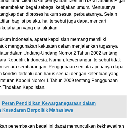
ebut ialah cikal bakal pernyataan Menteri HAM Natalius Pigai
penembakan begal sebagai kebijakan umum. Menurutnya,
itangkap dan diproses hukum sesuai perbuatannya. Selain
ilan bagi si pelaku, hal tersebut juga dapat mencari
 kejahatan yang dia lakukan.
ukum Indonesia, aparat kepolisian memang memiliki
tuk menggunakan kekuatan dalam menjalankan tugasnya
iatur dalam Undang-Undang Nomor 2 Tahun 2002 tentang
ara Republik Indonesia. Namun, kewenangan tersebut tidak
n secara sembarangan. Penggunaan senjata api hanya dapat
m kondisi tertentu dan harus sesuai dengan ketentuan yang
eraturan Kapolri Nomor 1 Tahun 2009 tentang Penggunaan
 Tindakan Kepolisian.
Peran Pendidikan Kewarganegaraan dalam
Kesadaran Berpolitik Mahasiswa
ndakan penembakan begal ini dapat memunculkan kekhawatiran