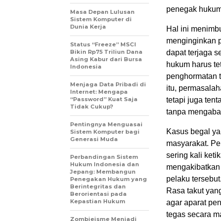
penegak hukum
Masa Depan Lulusan
Sistem Komputer di
Dunia Kerja
Hal ini menimbu
menginginkan p
Status “Freeze” MSCI
Bikin Rp75 Triliun Dana
dapat terjaga s
Asing Kabur dari Bursa
hukum harus tet
Indonesia
penghormatan t
Menjaga Data Pribadi di
itu, permasala
Internet: Mengapa
“Password” Kuat Saja
tetapi juga te
Tidak Cukup?
tanpa mengabai
Pentingnya Menguasai
Kasus begal yan
Sistem Komputer bagi
Generasi Muda
masyarakat. Pel
sering kali ket
Perbandingan Sistem
Hukum Indonesia dan
mengakibatkan l
Jepang: Membangun
pelaku tersebut
Penegakan Hukum yang
Berintegritas dan
Rasa takut yan
Berorientasi pada
Kepastian Hukum
agar aparat pe
tegas secara ma
Zombieisme Menjadi