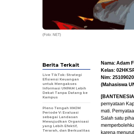
(Foto: NET)
Nama: Adam F
Berita Terkait
Kelas: 02HKS
Live TikTok: Strategi
Nim: 2510902
Efisiensi Keuangan
untuk Mengakses
(Mahasiswa U
Informasi UNPAM Lebih
Dekat Tanpa Datang ke
[BANTENESIA
Kampus
pernyataan Kap
Pleno Tengah HMJM
mati. Pernyata
Periode V: Evaluasi
sebagai Landasan
Salah satu pih
Mewujudkan Organisasi
memperbolehka
yang Lebih Efektif,
Terarah, dan Berkualitas
karena menurut