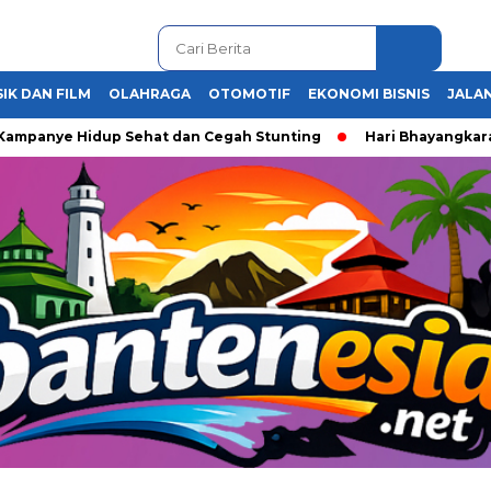
IK DAN FILM
OLAHRAGA
OTOMOTIF
EKONOMI BISNIS
JALAN
ye Hidup Sehat dan Cegah Stunting
Hari Bhayangkara ke-80,