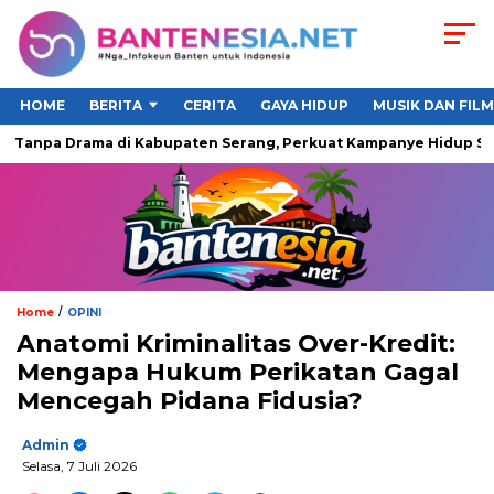
HOME
BERITA
CERITA
GAYA HIDUP
MUSIK DAN FILM
anpa Drama di Kabupaten Serang, Perkuat Kampanye Hidup Sehat 
/
Home
OPINI
Anatomi Kriminalitas Over-Kredit:
Mengapa Hukum Perikatan Gagal
Mencegah Pidana Fidusia?
Admin
Selasa, 7 Juli 2026