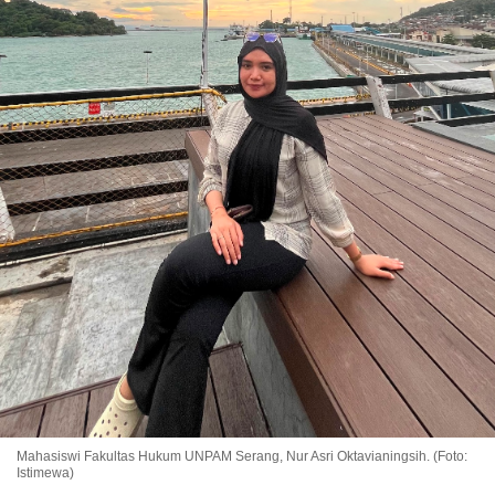
Mahasiswi Fakultas Hukum UNPAM Serang, Nur Asri Oktavianingsih. (Foto:
Istimewa)