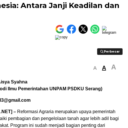
esia: Antara Janji Keadilan dan
Perbesar
Perbesar
A
A
A
 Aisya Syahna
rodi Ilmu Pemerintahan UNPAM
PSDKU S
erang)
l3
@gmail.com
.NET] –
Reformasi
Agraria
merupakan
upaya
pemerintah
iki
pembagian
dan
pengelolaan
tanah
agar
lebih
adil
bagi
akat
. Program ini
sudah
menjadi
bagian
penting
dari