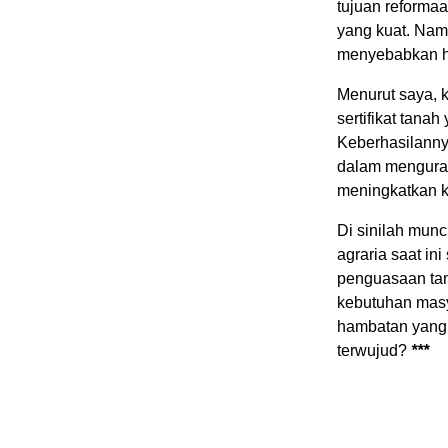
tujuan
reforma
a
yang kuat. Nam
menyebabkan h
Menurut saya, 
sertifikat tanah
Keberhasilanny
dalam menguran
meningkatkan k
Di sinilah mun
agraria saat i
penguasaan tan
kebutuhan masy
hambatan yang
terwujud?
***