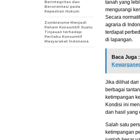
tanah yang lebi
Berintegritas dan
Berorientasi pada
mengurangi
ke
Kepastian Hukum
Secara normatif
Zombieisme Menjadi
agraria di Ind
Paham Konsumtif: Suatu
terdapat perbed
Tinjauan terhadap
Perilaku Konsumtif
di lapangan.
Masyarakat Indonesia
Baca Juga :
Kewargane
Jika dilihat
dari
berbagai tantan
ketimpangan kep
Kondisi ini
men
dan h
asil yang
Salah satu per
ketimpangan
p
jumlah besar ya