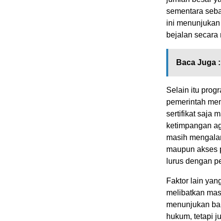
sementara seba
ini
menunjukan
bejalan
secara 
Baca Juga :
​S
elain itu prog
pemerintah me
sertifikat saj
ketimpangan ag
masih mengalam
maupun akses p
lurus dengan p
Faktor lain yan
melibatkan masy
menunjukan
bah
hukum, tetapi j