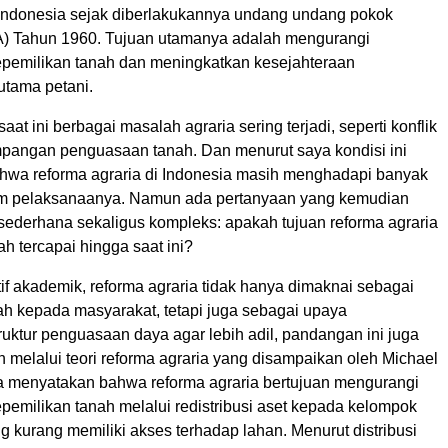
Indonesia
sejak
diberlakukannya
undang undang
pokok
A)
Tahun
1960.
Tujuan
utamanya
adalah
mengurangi
epemilikan
tanah
dan
meningkatkan
kesejahteraan
rutama
petani.
saat
ini
berbagai
masalah
agraria
sering
terjadi
,
seperti
konflik
mpangan
penguasaan
tanah
.
Dan m
enurut
s
ay
a
kondisi
ini
ahwa
reforma
agraria
di Indonesia masih menghadapi banyak
am pelaksanaanya.
Namun ada pertanyaan yang
kemudian
sederhana sekaligus kompleks: apakah tujuan reforma
agraria
ah tercapai hingga saat ini?
f akademik, reforma agraria tidak hanya dimaknai sebagai
h kepada masyarakat, tetapi juga sebagai upaya
ruktur penguasaan daya agar lebih adil, p
andangan ini
juga
n melalui teori
reforma
agraria yang disampaikan
oleh Michael
 Ia menyatakan bahwa
reforma
agraria bertujuan mengurangi
epemilikan tanah
melalui
redistribusi
aset kepada kelompok
 kurang memiliki akses terhadap lahan. Menurut distribusi