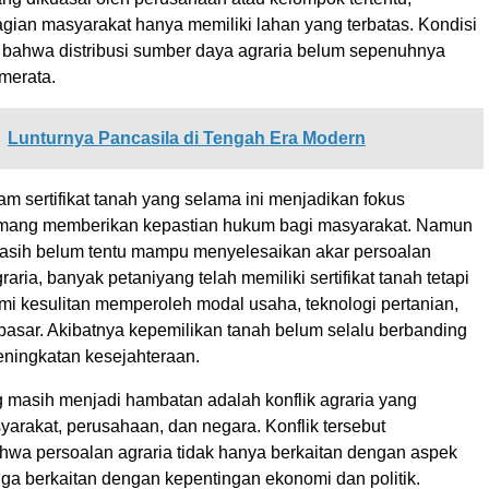
gian masyarakat hanya memiliki lahan yang terbatas. Kondisi
bahwa distribusi sumber daya agraria belum sepenuhnya
merata
.
Lunturnya Pancasila di Tengah Era Modern
ram sertifikat tanah yang selama ini menjadikan
fokus
mang memberikan kepastian hukum bagi masyarakat. Namun
a masih belum tentu mampu menyelesaikan akar persoalan
raria, banyak
petaniyang
telah memiliki sertifikat tanah tetapi
i kesulitan memperoleh modal usaha, teknologi pertanian,
asar. Akibatnya kepemilikan tanah belum selalu berbanding
eningkatan kesejahteraan.
g masih menjadi hambatan adalah konflik agraria yang
arakat, perusahaan, dan negara. Konflik tersebut
wa persoalan agraria tidak hanya berkaitan dengan
aspek
uga berkaitan dengan
kepentingan ekonomi dan politik
.