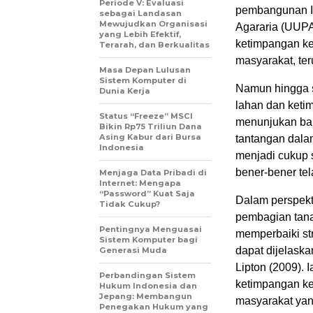
Periode V: Evaluasi
pembangunan
sebagai Landasan
Mewujudkan Organisasi
Agararia
(UUP
yang Lebih Efektif,
ketimpangan
k
Terarah, dan Berkualitas
masyarakat, te
Masa Depan Lulusan
Sistem Komputer di
Namun
hingga
Dunia Kerja
lahan
dan
keti
Status “Freeze” MSCI
menunjukan
b
Bikin Rp75 Triliun Dana
Asing Kabur dari Bursa
tantangan dal
Indonesia
menjadi cukup 
bener-bener tel
Menjaga Data Pribadi di
Internet: Mengapa
“Password” Kuat Saja
Dalam perspekti
Tidak Cukup?
pembagian tana
Pentingnya Menguasai
memperbaiki
st
Sistem Komputer bagi
dapat dijelaska
Generasi Muda
Lipton (2009).
Perbandingan Sistem
ketimpangan k
Hukum Indonesia dan
Jepang: Membangun
masyarakat yang
Penegakan Hukum yang