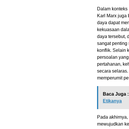
Dalam konteks i
Karl Marx jug
daya dapat men
kekuasaan dala
daya tersebut,
sangat penting
konflik. Selain 
persoalan yang
pertahanan,
ke
secara selaras
memperumit pen
Baca Juga :
Etikanya
Pada akhirnya,
mewujudkan kea