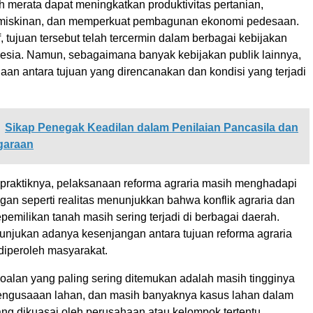
h merata dapat meningkatkan produktivitas pertanian,
miskinan, dan memperkuat
pembagunan
ekonomi pedesaan.
, tujuan tersebut telah tercermin dalam berbagai kebijakan
onesia. Namun, sebagaimana banyak kebijakan publik lainnya,
aan antara tujuan yang direncanakan dan kondisi yang terjadi
Sikap Penegak Keadilan dalam Penilaian Pancasila dan
garaan
 praktiknya, pelaksanaan
reforma
agraria masih menghadapi
gan seperti realitas menunjukkan bahwa konflik agraria dan
emilikan tanah masih sering terjadi di berbagai daerah.
unjukan
adanya kesenjangan antara tujuan
reforma
agraria
 diperoleh masyarakat.
soalan yang paling sering ditemukan adalah masih tingginya
engusaaan
lahan, dan masih banyaknya kasus lahan dalam
ng dikuasai oleh perusahaan atau kelompok tertentu,