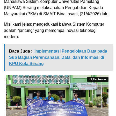
Mahasiswa Sistem Komputer Universitas Pamulang
(UNPAM) Serang melaksanakan Pengabdian Kepada
Masyarakat (PKM) di SMAIT Bina Insani, (21/4/2026) lalu.
Misi kami jelas: mengedukasi bahwa Sistem Komputer
adalah “jantung” yang memompa inovasi teknologi
modern.
Baca Juga :
Implementasi Pengelolaan Data pada
Sub Bagian Perencanaan, Data, dan Informasi di
KPU Kota Serang
Perbesar
Perbesar