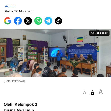
Admin
Rabu, 20 Mei 2026
Perbesar
Perbesar
(Foto: Istimewa)
A
A
A
Oleh: Kelompok 3
Disma Awaludin,