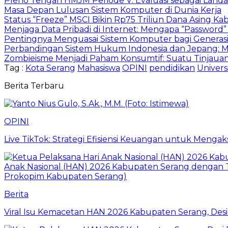
Pleno Tengah HMJM Periode V: Evaluasi sebagai Landas
Masa Depan Lulusan Sistem Komputer di Dunia Kerja
Status “Freeze” MSCI Bikin Rp75 Triliun Dana Asing Kab
Menjaga Data Pribadi di Internet: Mengapa “Password”
Pentingnya Menguasai Sistem Komputer bagi Generas
Perbandingan Sistem Hukum Indonesia dan Jepang: 
Zombieisme Menjadi Paham Konsumtif: Suatu Tinjauan
Tag :
Kota Serang
Mahasiswa
OPINI
pendidikan
Univers
Berita Terbaru
OPINI
Live TikTok: Strategi Efisiensi Keuangan untuk Meng
Berita
Viral Isu Kemacetan HAN 2026 Kabupaten Serang, Desi 