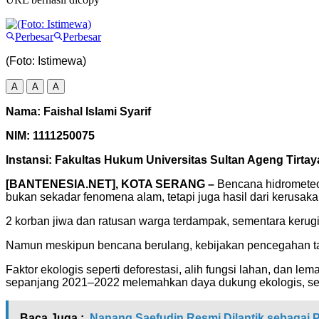
Perbesar
Perbesar
(Foto: Istimewa)
A
A
A
Nama: Faishal Islami Syarif
NIM: 1111250075
Instansi: Fakultas Hukum Universitas Sultan Ageng Tirta
[BANTENESIA.NET], KOTA SERANG –
Bencana hidrometeo
bukan sekadar fenomena alam, tetapi juga hasil dari kerusa
2 korban jiwa dan ratusan warga terdampak, sementara kerugi
Namun meskipun bencana berulang, kebijakan pencegahan t
Faktor ekologis seperti deforestasi, alih fungsi lahan, dan 
sepanjang 2021–2022 melemahkan daya dukung ekologis, seh
Baca Juga :
Nanang Saefudin Resmi Dilantik sebagai P