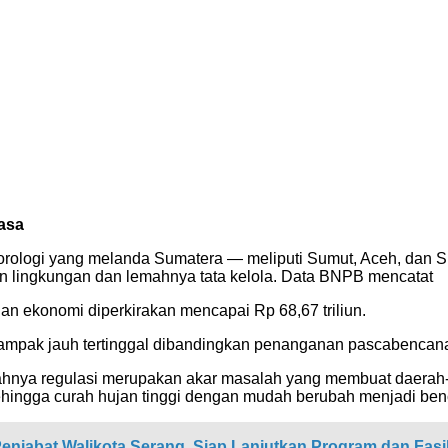
yasa
rologi yang melanda Sumatera — meliputi Sumut, Aceh, dan 
kan lingkungan dan lemahnya tata kelola. Data BNPB mencatat
an ekonomi diperkirakan mencapai Rp 68,67 triliun.
ampak jauh tertinggal dibandingkan penanganan pascabencan
lemahnya regulasi merupakan akar masalah yang membuat daerah-d
ingga curah hujan tinggi dengan mudah berubah menjadi ben
enjabat Walikota Serang, Siap Lanjutkan Program dan Fasil