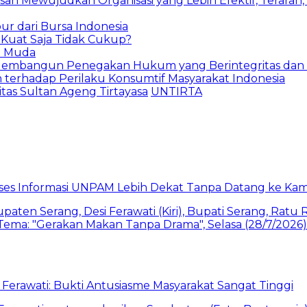
an Mewujudkan Organisasi yang Lebih Efektif, Terarah,
ur dari Bursa Indonesia
 Kuat Saja Tidak Cukup?
i Muda
Membangun Penegakan Hukum yang Berintegritas dan B
 terhadap Perilaku Konsumtif Masyarakat Indonesia
itas Sultan Ageng Tirtayasa
UNTIRTA
akses Informasi UNPAM Lebih Dekat Tanpa Datang ke Ka
Ferawati: Bukti Antusiasme Masyarakat Sangat Tinggi