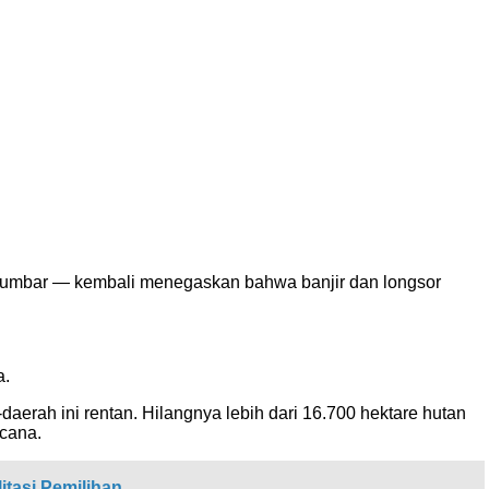
Sumbar — kembali menegaskan bahwa banjir dan longsor
a.
aerah ini rentan. Hilangnya lebih dari 16.700 hektare hutan
cana.
itasi Pemilihan