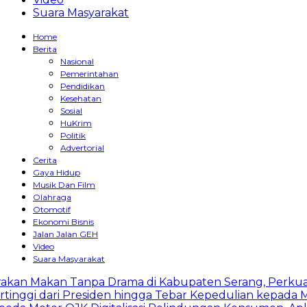
Suara Masyarakat
Home
Berita
Nasional
Pemerintahan
Pendidikan
Kesehatan
Sosial
HuKrim
Politik
Advertorial
Cerita
Gaya Hidup
Musik Dan Film
Olahraga
Otomotif
Ekonomi Bisnis
Jalan Jalan GEH
Video
Suara Masyarakat
n Makan Tanpa Drama di Kabupaten Serang, Perkuat K
i dari Presiden hingga Tebar Kepedulian kepada Masya