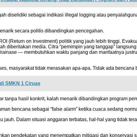
diselidiki sebagai indikasi illegal logging atau penyalahgun
arik secara politis dibandingkan pencegahan.
OI (Return on Investment) politik yang jauh lebih tinggi. Ev
udah diberitakan media. Citra “pemimpin yang tanggap” langsung 
 drainase — membutuhkan waktu panjang dan manfaatnya justru “
ses, masyarakat tidak merasakan apa-apa. Tidak ada bencana be
di SMKN 1 Ciruas
ar tanpa hasil konkrit, kalah menarik dibandingkan program pe
man bencana sebagai “false alarm” ketika cuaca sedang norma
atau jauh. Dalam situasi anggaran terbatas, hal-hal yang tidak 
an pendekatan yang menempatkan mitigasi dan konservasi seba