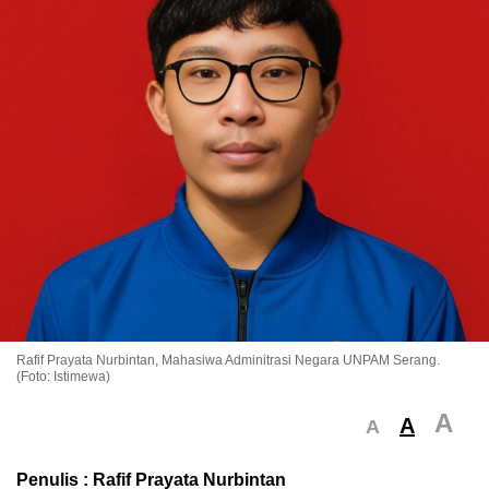
Rafif Prayata Nurbintan, Mahasiwa Adminitrasi Negara UNPAM Serang.
(Foto: Istimewa)
A
A
A
Penulis : Rafif Prayata Nurbintan