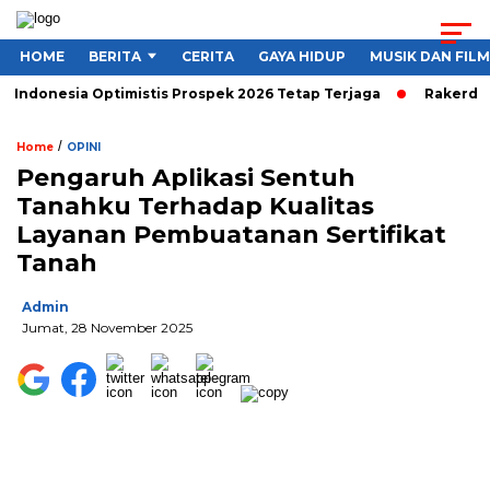
HOME
BERITA
CERITA
GAYA HIDUP
MUSIK DAN FILM
ndonesia Optimistis Prospek 2026 Tetap Terjaga
Rakerda I 
/
Home
OPINI
Pengaruh Aplikasi Sentuh
Tanahku Terhadap Kualitas
Layanan Pembuatanan Sertifikat
Tanah
Admin
Jumat, 28 November 2025