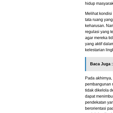
hidup masyarak
Melihat kondisi
tata ruang yang
keharusan. Nam
regulasi yang te
agar mereka ti
yang aktif da
kelestarian lin
Baca Juga :
Pada akhirnya, 
pembangunan mo
tidak dikelola 
dapat menimbul
pendekatan yang
berorientasi p