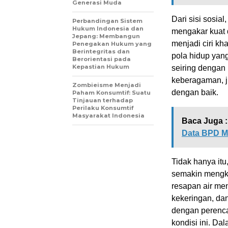
Generasi Muda
Dari sisi sosia
Perbandingan Sistem
Hukum Indonesia dan
mengakar kuat 
Jepang: Membangun
menjadi ciri kh
Penegakan Hukum yang
Berintegritas dan
pola hidup yang 
Berorientasi pada
Kepastian Hukum
seiring denga
keberagaman, ju
Zombieisme Menjadi
dengan baik.
Paham Konsumtif: Suatu
Tinjauan terhadap
Perilaku Konsumtif
Masyarakat Indonesia
Baca Juga :
Data BPD M
Tidak hanya itu
semakin mengkh
resapan air men
kekeringan, da
dengan perenc
kondisi ini. Da