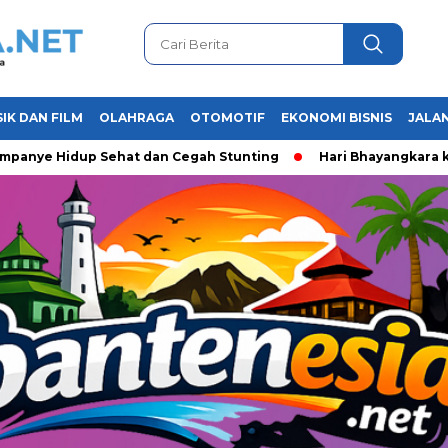
IK DAN FILM
OLAHRAGA
OTOMOTIF
EKONOMI BISNIS
JALAN
 Hidup Sehat dan Cegah Stunting
Hari Bhayangkara ke-80, 