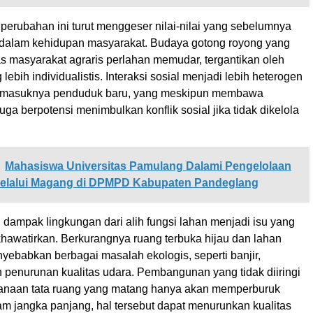
l, perubahan ini turut menggeser nilai-nilai yang sebelumnya
dalam kehidupan masyarakat. Budaya gotong royong yang
as masyarakat agraris perlahan memudar, tergantikan oleh
lebih individualistis. Interaksi sosial menjadi lebih heterogen
n masuknya penduduk baru, yang meskipun membawa
ga berpotensi menimbulkan konflik sosial jika tidak dikelola
Mahasiswa Universitas Pamulang Dalami Pengelolaan
elalui Magang di DPMPD Kabupaten Pandeglang
, dampak lingkungan dari alih fungsi lahan menjadi isu yang
awatirkan. Berkurangnya ruang terbuka hijau dan lahan
yebabkan berbagai masalah ekologis, seperti banjir,
n penurunan kualitas udara. Pembangunan yang tidak diiringi
anaan tata ruang yang matang hanya akan memperburuk
lam jangka panjang, hal tersebut dapat menurunkan kualitas