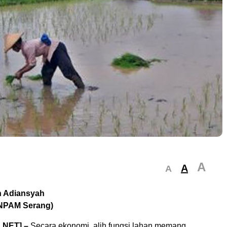
A
A
A
h Adiansyah
NPAM Serang)
.NET] –
Secara ekonomi, alih fungsi lahan memang