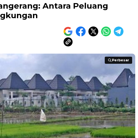
Tangerang: Antara Peluang
ingkungan
Perbesar
Perbesar