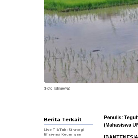
(Foto: Istimewa)
Penulis: Tegu
Berita Terkait
(Mahasiswa U
Live TikTok: Strategi
Efisiensi Keuangan
[BANTENESIA