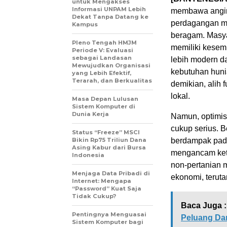
untuk Mengakses
Informasi UNPAM Lebih
membawa angin 
Dekat Tanpa Datang ke
perdagangan me
Kampus
beragam. Masya
Pleno Tengah HMJM
memiliki kesemp
Periode V: Evaluasi
sebagai Landasan
lebih modern d
Mewujudkan Organisasi
kebutuhan huni
yang Lebih Efektif,
Terarah, dan Berkualitas
demikian, alih 
lokal.
Masa Depan Lulusan
Sistem Komputer di
Dunia Kerja
Namun, optimis
cukup serius. 
Status “Freeze” MSCI
Bikin Rp75 Triliun Dana
berdampak pada
Asing Kabur dari Bursa
mengancam ket
Indonesia
non-pertanian m
Menjaga Data Pribadi di
ekonomi, terutam
Internet: Mengapa
“Password” Kuat Saja
Tidak Cukup?
Baca Juga :
Pentingnya Menguasai
Peluang D
Sistem Komputer bagi