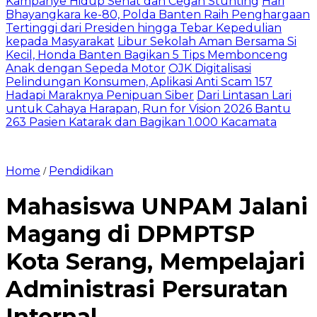
Kampanye Hidup Sehat dan Cegah Stunting
Hari
Bhayangkara ke-80, Polda Banten Raih Penghargaan
Tertinggi dari Presiden hingga Tebar Kepedulian
kepada Masyarakat
Libur Sekolah Aman Bersama Si
Kecil, Honda Banten Bagikan 5 Tips Membonceng
Anak dengan Sepeda Motor
OJK Digitalisasi
Pelindungan Konsumen, Aplikasi Anti Scam 157
Hadapi Maraknya Penipuan Siber
Dari Lintasan Lari
untuk Cahaya Harapan, Run for Vision 2026 Bantu
263 Pasien Katarak dan Bagikan 1.000 Kacamata
Home
Pendidikan
/
Mahasiswa UNPAM Jalani
Magang di DPMPTSP
Kota Serang, Mempelajari
Administrasi Persuratan
Internal