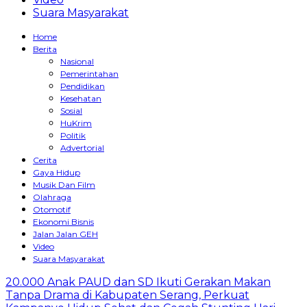
Suara Masyarakat
Home
Berita
Nasional
Pemerintahan
Pendidikan
Kesehatan
Sosial
HuKrim
Politik
Advertorial
Cerita
Gaya Hidup
Musik Dan Film
Olahraga
Otomotif
Ekonomi Bisnis
Jalan Jalan GEH
Video
Suara Masyarakat
20.000 Anak PAUD dan SD Ikuti Gerakan Makan
Tanpa Drama di Kabupaten Serang, Perkuat