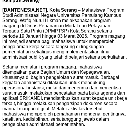
Kampus Serang)
[BANTENESIA.NET], Kota Serang –
Mahasiswa Program
Studi Administrasi Negara Universitas Pamulang Kampus
Serang, Wafiq Nurul Hikmah melaksanakan program
magang di Dinas Penanaman Modal dan Pelayanan
Terpadu Satu Pintu (DPMPTSP) Kota Serang selama
periode 19 Januari hingga 03 Maret 2026. Program magang
ini menjadi sarana bagi mahasiswa untuk memperoleh
pengalaman kerja secara langsung di lingkungan
pemerintahan sekaligus mengimplementasikan ilmu
administrasi publik yang telah dipelajari selama perkuliahan.
Selama menjalani program magang, mahasiswa
ditempatkan pada Bagian Umum dan Kepegawaian,
khususnya di bagian pengelolaan surat masuk. Berbagai
kegiatan administrasi dilakukan untuk mendukung
operasional instansi, mulai dari menerima dan memeriksa
surat masuk, melakukan pencatatan pada buku agenda dan
aplikasi SRIKANDI, mendistribusikan surat kepada unit kerja
terkait, hingga melakukan pengarsipan dokumen secara
manual maupun digital. Melalui aktivitas tersebut,
mahasiswa memperoleh pemahaman mengenai pentingnya
ketelitian, kedisiplinan, serta tanggung jawab dalam
pengelolaan administrasi pemerintahan.