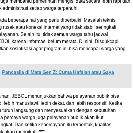
 juga membantu pemerintah mengisi data secara lebih rapi dan
administrasi setiap warga terpenuhi.
da beberapa hal yang perlu diperbaiki. Masalah teknis
g rusak atau koneksi internet yang tidak stabil seringkali
ayanan. Selain itu, tidak semua warga tahu jadwal
BOL karena informasi belum merata. Di sini, Disdukcapil
tkan sosialisasi agar program ini bisa mencapai warga yang
Pancasila di Mata Gen Z: Cuma Hafalan atau Gaya
uhan, JEBOL menunjukkan bahwa pelayanan publik bisa
 lebih manusiawi, lebih dekat, dan lebih responsif. Ketika
u turun langsung dan menyesuaikan dengan kebutuhan
sa percaya warga juga pelayanan publik akan ikut
gkat. Dan ketika kepercayaan itu terbentuk, kualitas
ik akan mengikuti.
***