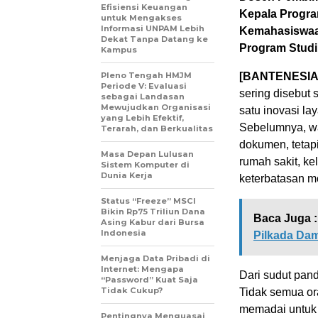
Efisiensi Keuangan
Kepala Program
untuk Mengakses
Informasi UNPAM Lebih
Kemahasiswaan
Dekat Tanpa Datang ke
Program Studi
Kampus
Pleno Tengah HMJM
[BANTENESIA
Periode V: Evaluasi
sering disebut 
sebagai Landasan
Mewujudkan Organisasi
satu inovasi l
yang Lebih Efektif,
Sebelumnya, wa
Terarah, dan Berkualitas
dokumen, tetap
Masa Depan Lulusan
rumah sakit, k
Sistem Komputer di
Dunia Kerja
keterbatasan mo
Status “Freeze” MSCI
Bikin Rp75 Triliun Dana
Baca Juga :
Asing Kabur dari Bursa
Indonesia
Pilkada Dam
Menjaga Data Pribadi di
Internet: Mengapa
Dari sudut pan
“Password” Kuat Saja
Tidak Cukup?
Tidak semua ora
memadai untuk 
Pentingnya Menguasai