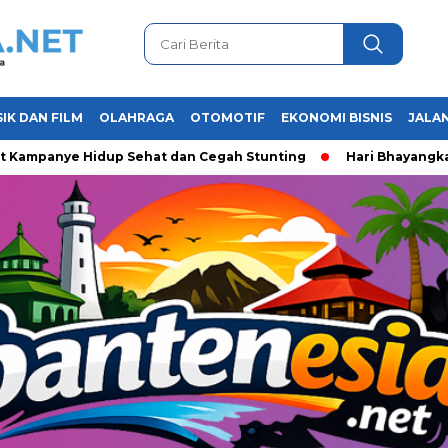
IK DAN FILM
OLAHRAGA
OTOMOTIF
EKONOMI BISNIS
JALAN
nye Hidup Sehat dan Cegah Stunting
Hari Bhayangkara ke-80