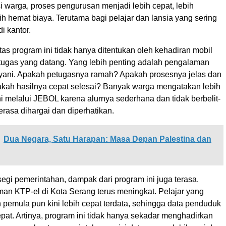
i warga, proses pengurusan menjadi lebih cepat, lebih
h hemat biaya. Terutama bagi pelajar dan lansia yang sering
di kantor.
tas program ini tidak hanya ditentukan oleh kehadiran mobil
petugas yang datang. Yang lebih penting adalah pengalaman
ayani. Apakah petugasnya ramah? Apakah prosesnya jelas dan
pakah hasilnya cepat selesai? Banyak warga mengatakan lebih
i melalui JEBOL karena alurnya sederhana dan tidak berbelit-
erasa dihargai dan diperhatikan.
Dua Negara, Satu Harapan: Masa Depan Palestina dan
i segi pemerintahan, dampak dari program ini juga terasa.
man KTP-el di Kota Serang terus meningkat. Pelajar yang
 pemula pun kini lebih cepat terdata, sehingga data penduduk
epat. Artinya, program ini tidak hanya sekadar menghadirkan