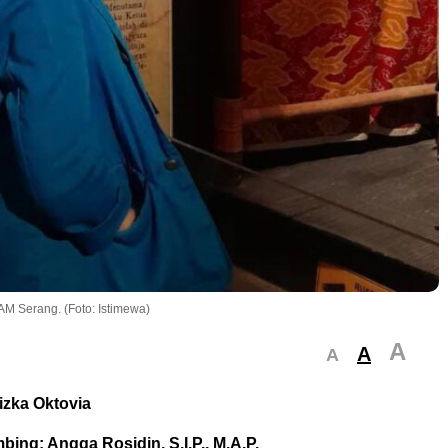
M Serang. (Foto: Istimewa)
A
A
A
izka Oktovia
ng: Angga Rosidin, S.I.P., M.A.P.