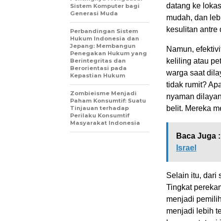
datang ke lokas
Sistem Komputer bagi
Generasi Muda
mudah, dan lebi
kesulitan antre 
Perbandingan Sistem
Hukum Indonesia dan
Jepang: Membangun
Namun, efektivi
Penegakan Hukum yang
keliling atau 
Berintegritas dan
Berorientasi pada
warga saat dil
Kepastian Hukum
tidak rumit? A
Zombieisme Menjadi
nyaman dilayan
Paham Konsumtif: Suatu
belit. Mereka m
Tinjauan terhadap
Perilaku Konsumtif
Masyarakat Indonesia
Baca Juga :
Israel
Selain itu, dar
Tingkat pereka
menjadi pemilih
menjadi lebih t