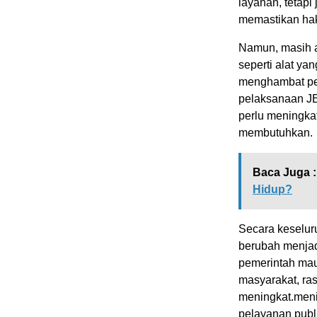
layanan, tetapi
memastikan hak 
Namun, masih a
seperti alat yan
menghambat pel
pelaksanaan JE
perlu meningka
membutuhkan.
Baca Juga :
Hidup?
Secara keselur
berubah menjadi
pemerintah ma
masyarakat, ra
meningkat.menin
pelayanan publ