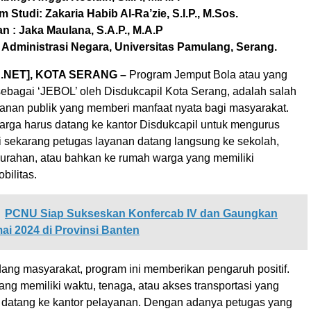
 Studi: Zakaria Habib Al-Ra’zie, S.I.P., M.Sos.
 : Jaka Maulana, S.A.P., M.A.P
 Administrasi Negara, Universitas Pamulang, Serang.
.NET], KOTA SERANG –
Program Jemput Bola atau yang
sebagai ‘JEBOL’ oleh Disdukcapil Kota Serang, adalah salah
ayanan publik yang memberi manfaat nyata bagi masyarakat.
rga harus datang ke kantor Disdukcapil untuk mengurus
i sekarang petugas layanan datang langsung ke sekolah,
elurahan, atau bahkan ke rumah warga yang memiliki
bilitas.
PCNU Siap Sukseskan Konfercab IV dan Gaungkan
ai 2024 di Provinsi Banten
dang masyarakat, program ini memberikan pengaruh positif.
ng memiliki waktu, tenaga, atau akses transportasi yang
datang ke kantor pelayanan. Dengan adanya petugas yang