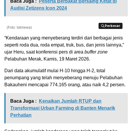
Baca Juga :
Peserta Berbakat Bersaing Ketat di
Audisi Zetizens Icon 2024
Perbesar
Perbesar
(Foto: Istimewa)
“Kendaraan yang menyeberang terdiri dari berbagai jenis
seperti roda dua, roda empat, truk, bus, dan jenis lainnya,”
ujar Heru, saat konferensi pers di area
buffer zone
Pelabuhan Merak, Kamis, 19 Maret 2026.
Dari data akumulatif mulai H-10 hingga H-2, total
penumpang yang telah menyeberang menuju Pelabuhan
Bakauheni mencapai 774.165 orang, atau naik 4,2 persen.
Baca Juga :
Kenaikan Jumlah RTUP dan
Transformasi Urban Farming di Banten Menarik
Perhatian