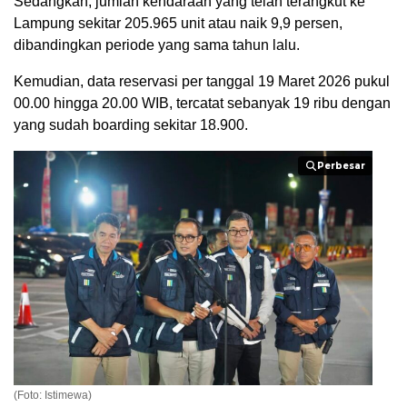
Sedangkan, jumlah kendaraan yang telah terangkut ke
Lampung sekitar 205.965 unit atau naik 9,9 persen,
dibandingkan periode yang sama tahun lalu.
Kemudian, data reservasi per tanggal 19 Maret 2026 pukul
00.00 hingga 20.00 WIB, tercatat sebanyak 19 ribu dengan
yang sudah boarding sekitar 18.900.
Perbesar
Perbesar
(Foto: Istimewa)