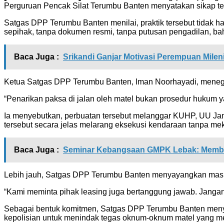
Perguruan Pencak Silat Terumbu Banten menyatakan sikap t
Satgas DPP Terumbu Banten menilai, praktik tersebut tidak
sepihak, tanpa dokumen resmi, tanpa putusan pengadilan, bahk
Baca Juga :
Srikandi Ganjar Motivasi Perempuan Mileni
Ketua Satgas DPP Terumbu Banten, Iman Noorhayadi, menega
“Penarikan paksa di jalan oleh matel bukan prosedur hukum 
Ia menyebutkan, perbuatan tersebut melanggar KUHP, UU Ja
tersebut secara jelas melarang eksekusi kendaraan tanpa m
Baca Juga :
Seminar Kebangsaan GMPK Lebak: Memban
Lebih jauh, Satgas DPP Terumbu Banten menyayangkan masih 
“Kami meminta pihak leasing juga bertanggung jawab. Jangan
Sebagai bentuk komitmen, Satgas DPP Terumbu Banten menya
kepolisian untuk menindak tegas oknum-oknum matel yang m