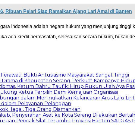
, Ribuan Pelari Siap Ramaikan Ajang Lari Amal di Banten
ara Indonesia adalah negara hukum yang menjunjung tinggi k
ka ada kredit bermasalah, selesaikan secara hukum, bukan de
Ferawati: Bukti Antusiasme Masyarakat Sangat Tinggi
 Drama di Kabupaten Serang, Perkuat Kampanye Hidup
bmas, Ketum Dahru Taufik: Hirup Rukun Ulah Aya Pase
ukung Ketua Terpilih Demi Kemajuan Organisasi
bungan dalam Meningkatkan Kelancaran Arus Lalu Lint
OP dalam Pelayanan Pelanggan
ok Ilegal, Tiga Orang Diamankan
b, Penyerahan Aset ke Kota Serang Dilakukan Berta
uruan Pencak Silat Terumbu
Provinsi Banten
SATGAS 