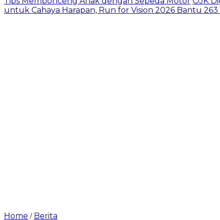
Tips Membonceng Anak dengan Sepeda Motor
OJK Di
untuk Cahaya Harapan, Run for Vision 2026 Bantu 263
Home
Berita
/