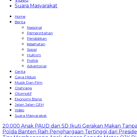
Suara Masyarakat
Home
Berita
Nasional
Pemerintahan
Pendidikan
Kesehatan
Sosial
HuKrim
Politik
Advertorial
Cerita
Gaya Hidup
Musik Dan Film
Olahraga
Otomotif
Ekonomi Bisnis
Jalan Jalan GEH
Video
Suara Masyarakat
20.000 Anak PAUD dan SD Ikuti Gerakan Makan Tanpa
Polda Banten Raih Penghargaan Tertinggi dari Presid