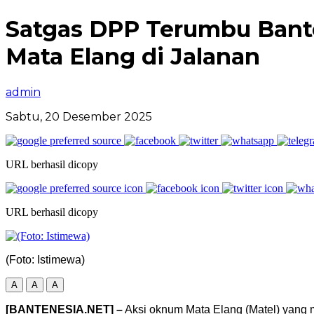
Satgas DPP Terumbu Ban
Mata Elang di Jalanan
admin
Sabtu, 20 Desember 2025
URL berhasil dicopy
URL berhasil dicopy
(Foto: Istimewa)
A
A
A
[BANTENESIA.NET] –
Aksi oknum Mata Elang (Matel) yang 