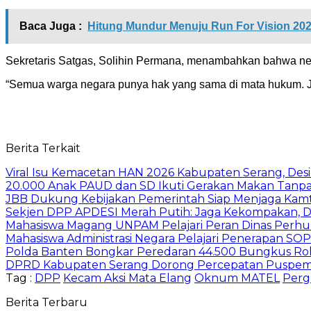
Baca Juga :
Hitung Mundur Menuju Run For Vision 2026
Sekretaris Satgas, Solihin Permana, menambahkan bahwa neg
“Semua warga negara punya hak yang sama di mata hukum. Ji
Berita Terkait
Viral Isu Kemacetan HAN 2026 Kabupaten Serang, Desi 
20.000 Anak PAUD dan SD Ikuti Gerakan Makan Tanpa
JBB Dukung Kebijakan Pemerintah Siap Menjaga Kamti
Sekjen DPP APDESI Merah Putih: Jaga Kekompakan, D
Mahasiswa Magang UNPAM Pelajari Peran Dinas Perhu
Mahasiswa Administrasi Negara Pelajari Penerapan S
Polda Banten Bongkar Peredaran 44.500 Bungkus Rok
DPRD Kabupaten Serang Dorong Percepatan Puspemka
Tag :
DPP
Kecam Aksi Mata Elang
Oknum MATEL
Perg
Berita Terbaru