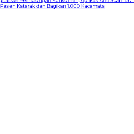
gitalisasi Pelindungan Konsumen, Aplikasi Anti Scam 15
 Pasien Katarak dan Bagikan 1.000 Kacamata