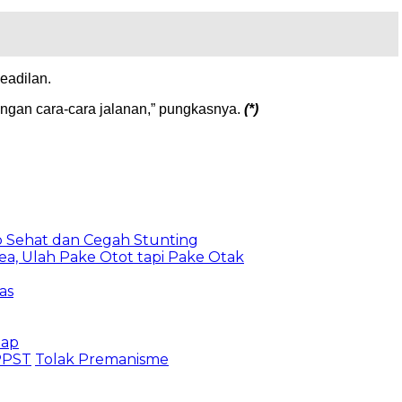
eadilan.
ngan cara-cara jalanan,” pungkasnya.
(*)
 Sehat dan Cegah Stunting
a, Ulah Pake Otot tapi Pake Otak
as
hap
PPST
Tolak Premanisme