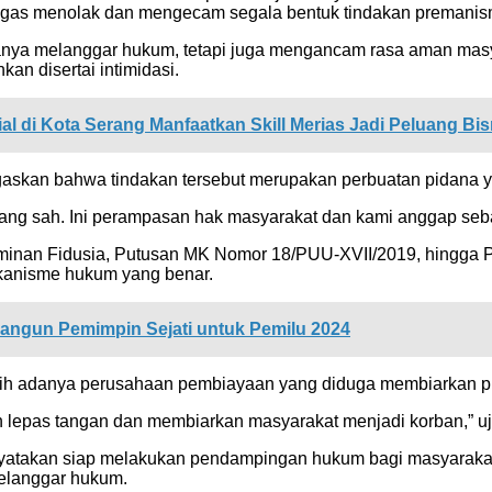
egas menolak dan mengecam segala bentuk tindakan premanis
 hanya melanggar hukum, tetapi juga mengancam rasa aman mas
an disertai intimidasi.
al di Kota Serang Manfaatkan Skill Merias Jadi Peluang Bis
skan bahwa tindakan tersebut merupakan perbuatan pidana ya
yang sah. Ini perampasan hak masyarakat dan kami anggap seb
minan Fidusia, Putusan MK Nomor 18/PUU-XVII/2019, hingga 
ekanisme hukum yang benar.
gun Pemimpin Sejati untuk Pemilu 2024
adanya perusahaan pembiayaan yang diduga membiarkan prakti
 lepas tangan dan membiarkan masyarakat menjadi korban,” uj
takan siap melakukan pendampingan hukum bagi masyarakat y
elanggar hukum.