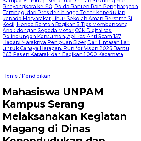
Kampanye Hidup Sehat dan Cegah Stunting
Hari
Bhayangkara ke-80, Polda Banten Raih Penghargaan
Tertinggi dari Presiden hingga Tebar Kepedulian
kepada Masyarakat
Libur Sekolah Aman Bersama Si
Kecil, Honda Banten Bagikan 5 Tips Membonceng
Anak dengan Sepeda Motor
OJK Digitalisasi
Pelindungan Konsumen, Aplikasi Anti Scam 157
Hadapi Maraknya Penipuan Siber
Dari Lintasan Lari
untuk Cahaya Harapan, Run for Vision 2026 Bantu
263 Pasien Katarak dan Bagikan 1.000 Kacamata
Home
Pendidikan
/
Mahasiswa UNPAM
Kampus Serang
Melaksanakan Kegiatan
Magang di Dinas
Kependudukan dan