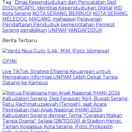
Tag :
Dinas Kependudukan dan Pencatatan Sipil
DISDUKCAPIL
Identitas Kependudukan Digital
IKD
Kota Serang
KOTA SERANG BERBUDI
KOTA SERANG
MELEDOG
MAGANG
mahasiswi
Pelayanan
Pendaftaran Penduduk
pemerintahan
Pemkot
Serang
pendidikan
UNPAM
YANDAFDDUK
Berita Terbaru
OPINI
Live TikTok: Strategi Efisiensi Keuangan untuk
Mengakses Informasi UNPAM Lebih Dekat Tanpa
Datang ke Kampus