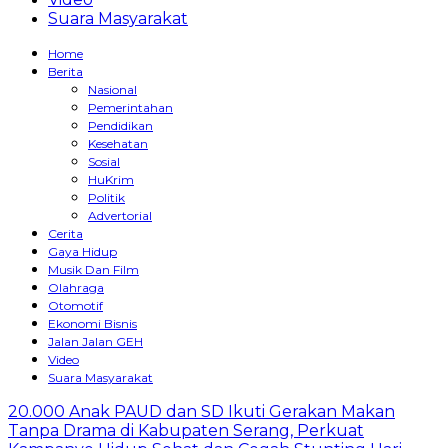
Suara Masyarakat
Home
Berita
Nasional
Pemerintahan
Pendidikan
Kesehatan
Sosial
HuKrim
Politik
Advertorial
Cerita
Gaya Hidup
Musik Dan Film
Olahraga
Otomotif
Ekonomi Bisnis
Jalan Jalan GEH
Video
Suara Masyarakat
20.000 Anak PAUD dan SD Ikuti Gerakan Makan
Tanpa Drama di Kabupaten Serang, Perkuat