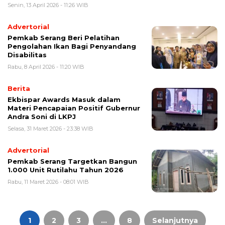
Senin, 13 April 2026 - 11:26 WIB
Advertorial
Pemkab Serang Beri Pelatihan
Pengolahan Ikan Bagi Penyandang
Disabilitas
Rabu, 8 April 2026 - 11:20 WIB
Berita
Ekbispar Awards Masuk dalam
Materi Pencapaian Positif Gubernur
Andra Soni di LKPJ
Selasa, 31 Maret 2026 - 23:38 WIB
Advertorial
Pemkab Serang Targetkan Bangun
1.000 Unit Rutilahu Tahun 2026
Rabu, 11 Maret 2026 - 08:01 WIB
Paginasi
pos
1
2
3
…
8
Selanjutnya