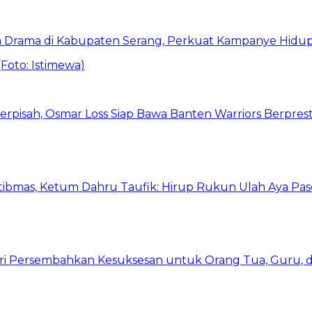
 Drama di Kabupaten Serang, Perkuat Kampanye Hidup
erpisah, Osmar Loss Siap Bawa Banten Warriors Berpresta
bmas, Ketum Dahru Taufik: Hirup Rukun Ulah Aya Pase
Putri Persembahkan Kesuksesan untuk Orang Tua, Guru,