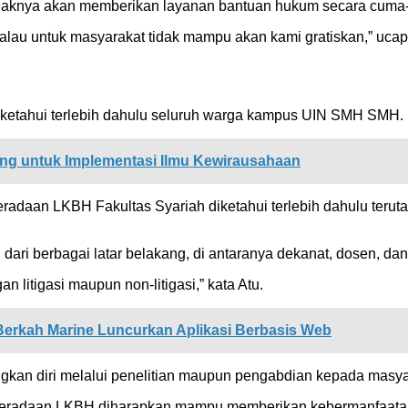
ihaknya akan memberikan layanan bantuan hukum secara cuma
alau untuk masyarakat tidak mampu akan kami gratiskan,” ucap
ketahui terlebih dahulu seluruh warga kampus UIN SMH SMH.
g untuk Implementasi Ilmu Kewirausahaan
beradaan LKBH Fakultas Syariah diketahui terlebih dahulu teru
ri berbagai latar belakang, di antaranya dekanat, dosen, dan
 litigasi maupun non-litigasi,” kata Atu.
a Berkah Marine Luncurkan Aplikasi Berbasis Web
an diri melalui penelitian maupun pengabdian kepada masya
beradaan LKBH diharapkan mampu memberikan kebermanfaatan