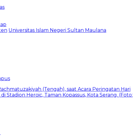
as
hap
ten
Universitas Islam Negeri Sultan Maulana
mpus