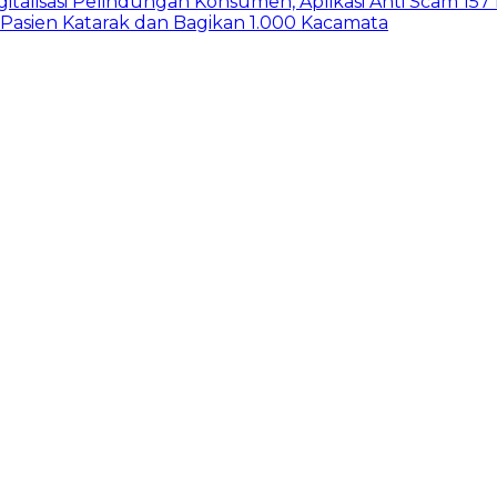
gitalisasi Pelindungan Konsumen, Aplikasi Anti Scam 15
 Pasien Katarak dan Bagikan 1.000 Kacamata