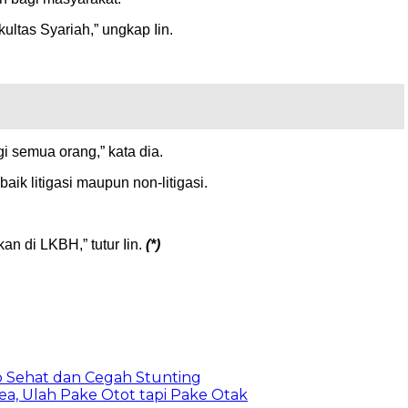
tas Syariah,” ungkap Iin.
 semua orang,” kata dia.
k litigasi maupun non-litigasi.
an di LKBH,” tutur Iin.
(*)
 Sehat dan Cegah Stunting
a, Ulah Pake Otot tapi Pake Otak