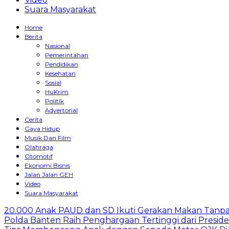
Suara Masyarakat
Home
Berita
Nasional
Pemerintahan
Pendidikan
Kesehatan
Sosial
HuKrim
Politik
Advertorial
Cerita
Gaya Hidup
Musik Dan Film
Olahraga
Otomotif
Ekonomi Bisnis
Jalan Jalan GEH
Video
Suara Masyarakat
20.000 Anak PAUD dan SD Ikuti Gerakan Makan Tanpa
Polda Banten Raih Penghargaan Tertinggi dari Presid