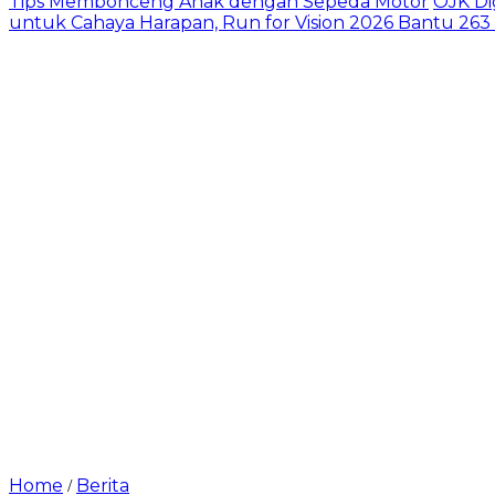
Tips Membonceng Anak dengan Sepeda Motor
OJK Di
untuk Cahaya Harapan, Run for Vision 2026 Bantu 263
Home
Berita
/