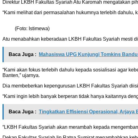
Direktur LKBH Fakultas Syariah Atu Karomah mengatakan p
“Kami melihat dari permasalahan hukumnya terlebih dahulu, k
(Foto: Istimewa)
Atu menabahkan keberadaan LKBH Fakultas Syariah mesti di
Baca Juga :
Mahasiswa UPG Kunjungi Tomkins Bandun
“Kami akan fokus terlebih dahulu kepada sosialisasi agar ke
Banten,” ujarnya.
Dia membeberkan kepengurusan LKBH Fakultas Syariah diisi da
“Kami ingin lebih banyak berperan tidak hanya kaitannya dengan
Baca Juga :
Tingkatkan Effisiensi Operasional, Arjay
“LKBH Fakultas Syariah akan merambah kepada mengembangk
Dekan Fakultas Syariah Iin Ratna Sumirat menambahkan ke