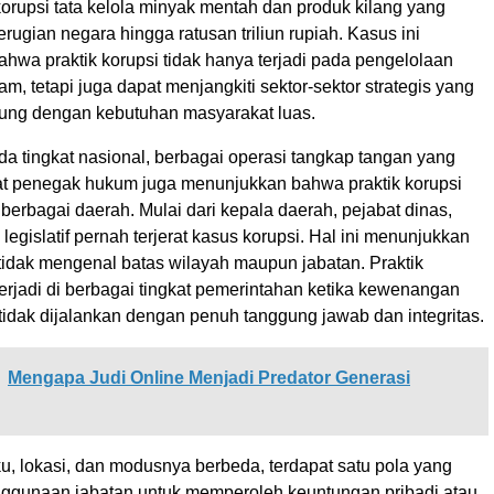
orupsi tata kelola minyak mentah dan produk kilang yang
ugian negara hingga ratusan triliun rupiah. Kasus ini
hwa praktik korupsi tidak hanya terjadi pada pengelolaan
m, tetapi juga dapat menjangkiti sektor-sektor strategis yang
sung dengan kebutuhan masyarakat luas.
a tingkat nasional, berbagai operasi tangkap tangan yang
at penegak hukum juga menunjukkan bahwa praktik korupsi
i berbagai daerah. Mulai dari kepala daerah, pejabat dinas,
legislatif pernah terjerat kasus korupsi. Hal ini menunjukkan
tidak mengenal batas wilayah maupun jabatan. Praktik
terjadi di berbagai tingkat pemerintahan ketika kewenangan
tidak dijalankan dengan penuh tanggung jawab dan integritas.
Mengapa Judi Online Menjadi Predator Generasi
u, lokasi, dan modusnya berbeda, terdapat satu pola yang
nggunaan jabatan untuk memperoleh keuntungan pribadi atau