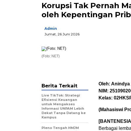
Korupsi Tak Pernah Mat
oleh Kepentingan Prib
Admin
Jumat, 26 Juni 2026
(Foto: NET)
Oleh: Anindya 
Berita Terkait
NIM: 2510902
Live TikTok: Strategi
Kelas: 02HKS
Efisiensi Keuangan
untuk Mengakses
Informasi UNPAM Lebih
(Mahasiswi P
Dekat Tanpa Datang ke
Kampus
[BANTENESIA
Pleno Tengah HMJM
Berbagai lembag