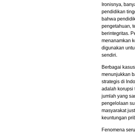
Ironisnya, bany
pendidikan tin
bahwa pendidik
pengetahuan, t
berintegritas. 
menanamkan ke
digunakan untu
sendiri.
Berbagai kasus
menunjukkan ba
strategis di In
adalah korupsi
jumlah yang sa
pengelolaan su
masyarakat just
keuntungan pri
Fenomena serup