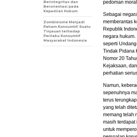
pedoman moral 
Berintegritas dan
Berorientasi pada
Kepastian Hukum
Sebagai negara
memberantas ko
Zombieisme Menjadi
Paham Konsumtif: Suatu
Republik Indo
Tinjauan terhadap
Perilaku Konsumtif
negara hukum. 
Masyarakat Indonesia
seperti Undan
Tindak Pidana 
Nomor 20 Tahun
Kejaksaan, dan
perhatian seri
Namun, keberad
sepenuhnya mam
terus terungka
yang telah dite
memang telah me
masih terdapat
untuk memperol
persoalan koru