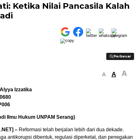
i: Ketika Nilai Pancasila Kalah
adi
Perbesar
Perbesar
A
A
A
Alyya Izzatika
00680
P006
rodi Ilmu Hukum UNPAM Serang)
.NET] –
Reformasi telah berjalan lebih dari dua dekade.
a antikorupsi dibentuk, regulasi diperketat, dan penegakan