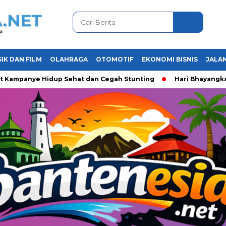
IK DAN FILM
OLAHRAGA
OTOMOTIF
EKONOMI BISNIS
JALAN
anye Hidup Sehat dan Cegah Stunting
Hari Bhayangkara ke-