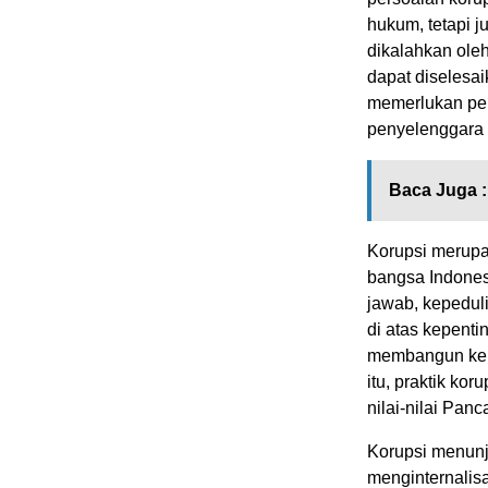
hukum, tetapi 
dikalahkan oleh
dapat diselesa
memerlukan peng
penyelenggara 
Baca Juga :
Korupsi merupa
bangsa Indones
jawab, kepedul
di atas kepenti
membangun kehi
itu, praktik ko
nilai-nilai Pan
Korupsi menunj
menginternalisa