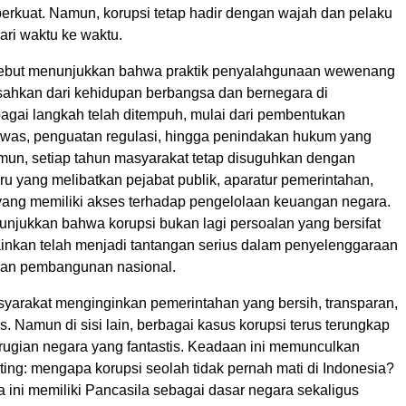
perkuat. Namun, korupsi tetap hadir dengan wajah dan pelaku
ari waktu ke waktu.
ebut menunjukkan bahwa praktik penyalahgunaan wewenang
isahkan dari kehidupan berbangsa dan bernegara di
bagai langkah telah ditempuh, mulai dari pembentukan
as, penguatan regulasi, hingga penindakan hukum yang
amun, setiap tahun masyarakat tetap disuguhkan dengan
u yang melibatkan pejabat publik, aparatur pemerintahan,
ang memiliki akses terhadap pengelolaan keuangan negara.
unjukkan bahwa korupsi bukan lagi persoalan yang bersifat
lainkan telah menjadi tantangan serius dalam penyelenggaraan
dan pembangunan nasional.
asyarakat menginginkan pemerintahan yang bersih, transparan,
as. Namun di sisi lain, berbagai kasus korupsi terus terungkap
erugian negara yang fantastis. Keadaan ini memunculkan
ing: mengapa korupsi seolah tidak pernah mati di Indonesia?
 ini memiliki Pancasila sebagai dasar negara sekaligus