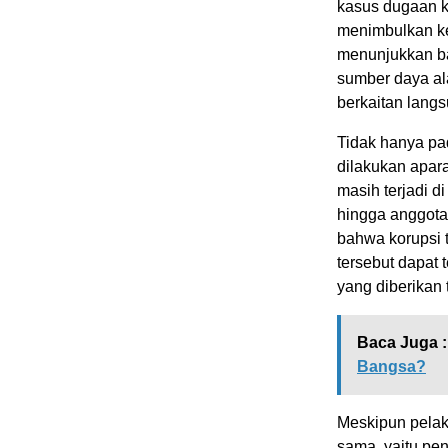
kasus dugaan k
menimbulkan ker
menunjukkan ba
sumber daya ala
berkaitan lang
Tidak hanya pad
dilakukan apar
masih terjadi d
hingga anggota 
bahwa korupsi 
tersebut dapat 
yang diberikan 
Baca Juga :
Bangsa?
Meskipun pelak
sama, yaitu pe