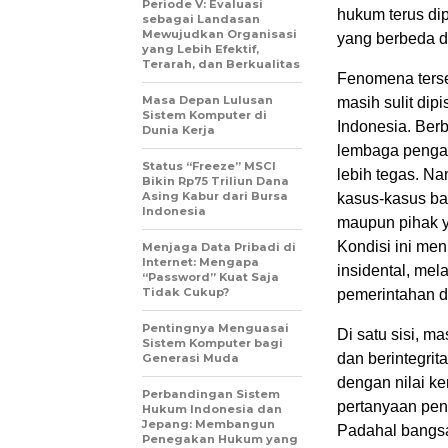
Periode V: Evaluasi
hukum terus di
sebagai Landasan
Mewujudkan Organisasi
yang berbeda d
yang Lebih Efektif,
Terarah, dan Berkualitas
Fenomena ters
Masa Depan Lulusan
masih sulit dip
Sistem Komputer di
Indonesia. Ber
Dunia Kerja
lembaga pengaw
Status “Freeze” MSCI
lebih tegas. N
Bikin Rp75 Triliun Dana
Asing Kabur dari Bursa
kasus-kasus bar
Indonesia
maupun pihak y
Kondisi ini men
Menjaga Data Pribadi di
Internet: Mengapa
insidental, me
“Password” Kuat Saja
Tidak Cukup?
pemerintahan 
Pentingnya Menguasai
Di satu sisi, m
Sistem Komputer bagi
dan berintegrit
Generasi Muda
dengan nilai k
Perbandingan Sistem
pertanyaan pent
Hukum Indonesia dan
Jepang: Membangun
Padahal bangsa
Penegakan Hukum yang