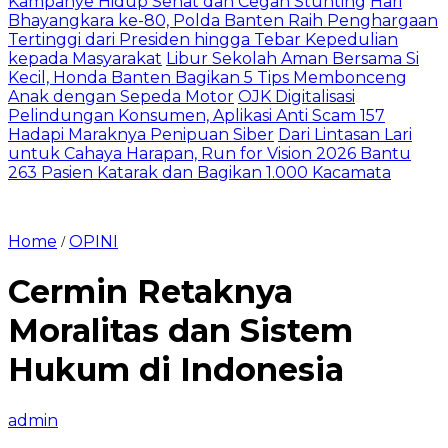
Kampanye Hidup Sehat dan Cegah Stunting
Hari
Bhayangkara ke-80, Polda Banten Raih Penghargaan
Tertinggi dari Presiden hingga Tebar Kepedulian
kepada Masyarakat
Libur Sekolah Aman Bersama Si
Kecil, Honda Banten Bagikan 5 Tips Membonceng
Anak dengan Sepeda Motor
OJK Digitalisasi
Pelindungan Konsumen, Aplikasi Anti Scam 157
Hadapi Maraknya Penipuan Siber
Dari Lintasan Lari
untuk Cahaya Harapan, Run for Vision 2026 Bantu
263 Pasien Katarak dan Bagikan 1.000 Kacamata
Home
OPINI
/
Cermin Retaknya
Moralitas dan Sistem
Hukum di Indonesia
admin