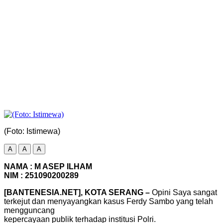
(Foto: Istimewa)
A
A
A
NAMA : M ASEP ILHAM
NIM : 251090200289
[BANTENESIA.NET], KOTA SERANG –
Opini Saya sangat
terkejut dan menyayangkan kasus Ferdy Sambo yang telah
mengguncang
kepercayaan publik terhadap institusi Polri.