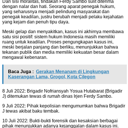
Dari sisi moralitas, tindakan Ferdy Sambo sulit diterima
dengan nalar dan hati. Seorang aparat penegak hukum,
yang seharusnya menjadi pelindung masyarakat dan
penegak keadilan, justru berubah menjadi pelaku kejahatan
yang kejam dan penuh tipu daya.
Meski gelap dan menyakitkan, kasus ini akhirnya membawa
satu sisi positif: sistem hukum Indonesia masih memiliki
ruang untuk keadilan. Proses pengungkapan kasus ini,
meski berjalan panjang dan berliku, menunjukkan bahwa
tekanan publik dan media memiliki kekuatan besar dalam
mengawal kebenaran.
Baca Juga :
Gerakan Menanam di Lingkungan
Kaserangan Lama, Grogol, Kota Cilegon
8 Juli 2022: Brigadir Nofriansyah Yosua Hutabarat (Brigadir
J) ditemukan tewas di rumah dinas Irjen Ferdy Sambo.
9 Juli 2022: Pihak kepolisian mengumumkan bahwa Brigadir
J tewas akibat baku tembak.
10 Juli 2022: Bukti-bukti forensik dan kesaksian berbagai
pihak menunjukkan adanya kejanggalan dalam kasus ini.