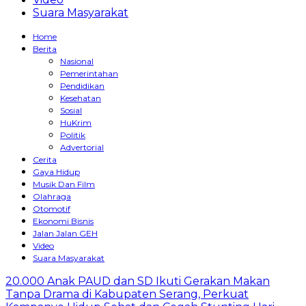
Suara Masyarakat
Home
Berita
Nasional
Pemerintahan
Pendidikan
Kesehatan
Sosial
HuKrim
Politik
Advertorial
Cerita
Gaya Hidup
Musik Dan Film
Olahraga
Otomotif
Ekonomi Bisnis
Jalan Jalan GEH
Video
Suara Masyarakat
20.000 Anak PAUD dan SD Ikuti Gerakan Makan
Tanpa Drama di Kabupaten Serang, Perkuat