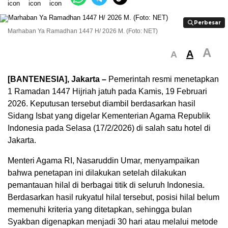
Perbesar
Perbesar
Marhaban Ya Ramadhan 1447 H/ 2026 M. (Foto: NET)
A
A
A
[BANTENESIA], Jakarta –
Pemerintah resmi menetapkan
1 Ramadan 1447 Hijriah jatuh pada Kamis, 19 Februari
2026. Keputusan tersebut diambil berdasarkan hasil
Sidang Isbat yang digelar Kementerian Agama Republik
Indonesia pada Selasa (17/2/2026) di salah satu hotel di
Jakarta.
Menteri Agama RI,
Nasaruddin Umar
, menyampaikan
bahwa penetapan ini dilakukan setelah dilakukan
pemantauan hilal di berbagai titik di seluruh Indonesia.
Berdasarkan hasil rukyatul hilal tersebut, posisi hilal belum
memenuhi kriteria yang ditetapkan, sehingga bulan
Syakban digenapkan menjadi 30 hari atau melalui metode