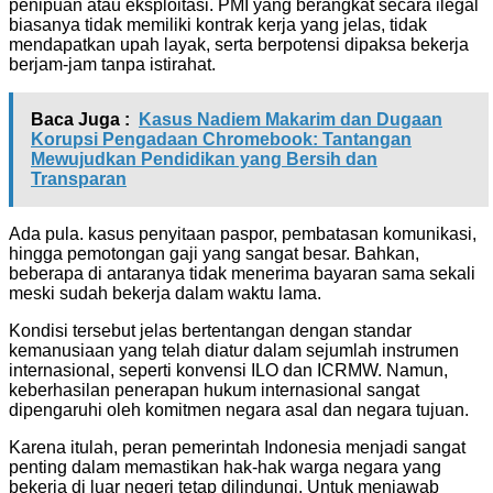
penipuan atau eksploitasi. PMI yang berangkat secara ilegal
biasanya tidak memiliki kontrak kerja yang jelas, tidak
mendapatkan upah layak, serta berpotensi dipaksa bekerja
berjam-jam tanpa istirahat.
Baca Juga :
Kasus Nadiem Makarim dan Dugaan
Korupsi Pengadaan Chromebook: Tantangan
Mewujudkan Pendidikan yang Bersih dan
Transparan
Ada pula. kasus penyitaan paspor, pembatasan komunikasi,
hingga pemotongan gaji yang sangat besar. Bahkan,
beberapa di antaranya tidak menerima bayaran sama sekali
meski sudah bekerja dalam waktu lama.
Kondisi tersebut jelas bertentangan dengan standar
kemanusiaan yang telah diatur dalam sejumlah instrumen
internasional, seperti konvensi ILO dan ICRMW. Namun,
keberhasilan penerapan hukum internasional sangat
dipengaruhi oleh komitmen negara asal dan negara tujuan.
Karena itulah, peran pemerintah Indonesia menjadi sangat
penting dalam memastikan hak-hak warga negara yang
bekerja di luar negeri tetap dilindungi. Untuk menjawab