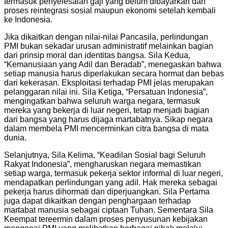
termasuk penyelesaian gaji yang belum dibayarkan dan
proses reintegrasi sosial maupun ekonomi setelah kembali
ke Indonesia.
Jika dikaitkan dengan nilai-nilai Pancasila, perlindungan
PMI bukan sekadar urusan administratif melainkan bagian
dari prinsip moral dan identitas bangsa. Sila Kedua,
“Kemanusiaan yang Adil dan Beradab”, menegaskan bahwa
setiap manusia harus diperlakukan secara hormat dan bebas
dari kekerasan. Eksploitasi terhadap PMI jelas merupakan
pelanggaran nilai ini. Sila Ketiga, “Persatuan Indonesia”,
mengingatkan bahwa seluruh warga negara, termasuk
mereka yang bekerja di luar negeri, tetap menjadi bagian
dari bangsa yang harus dijaga martabatnya. Sikap negara
dalam membela PMI mencerminkan citra bangsa di mata
dunia.
Selanjutnya, Sila Kelima, “Keadilan Sosial bagi Seluruh
Rakyat Indonesia”, mengharuskan negara memastikan
setiap warga, termasuk pekerja sektor informal di luar negeri,
mendapatkan perlindungan yang adil. Hak mereka sebagai
pekerja harus dihormati dan diperjuangkan. Sila Pertama
juga dapat dikaitkan dengan penghargaan terhadap
martabat manusia sebagai ciptaan Tuhan. Sementara Sila
Keempat tereermin dalam proses penyusunan kebijakan