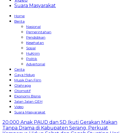
Suara Masyarakat
Home
Berita
Nasional
Pemerintahan
Pendidikan
Kesehatan
Sosial
HuKrim
Politik
Advertorial
Cerita
Gaya Hidup
Musik Dan Film
Olahraga
Otomotif
Ekonomi Bisnis
Jalan Jalan GEH
Video
Suara Masyarakat
20.000 Anak PAUD dan SD Ikuti Gerakan Makan
Tanpa Drama di Kabupaten Serang, Perkuat