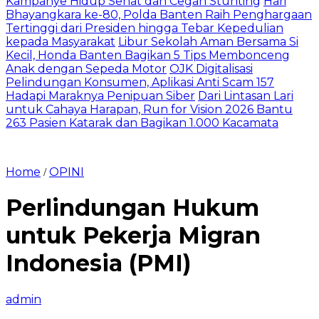
Kampanye Hidup Sehat dan Cegah Stunting
Hari
Bhayangkara ke-80, Polda Banten Raih Penghargaan
Tertinggi dari Presiden hingga Tebar Kepedulian
kepada Masyarakat
Libur Sekolah Aman Bersama Si
Kecil, Honda Banten Bagikan 5 Tips Membonceng
Anak dengan Sepeda Motor
OJK Digitalisasi
Pelindungan Konsumen, Aplikasi Anti Scam 157
Hadapi Maraknya Penipuan Siber
Dari Lintasan Lari
untuk Cahaya Harapan, Run for Vision 2026 Bantu
263 Pasien Katarak dan Bagikan 1.000 Kacamata
Home
OPINI
/
Perlindungan Hukum
untuk Pekerja Migran
Indonesia (PMI)
admin