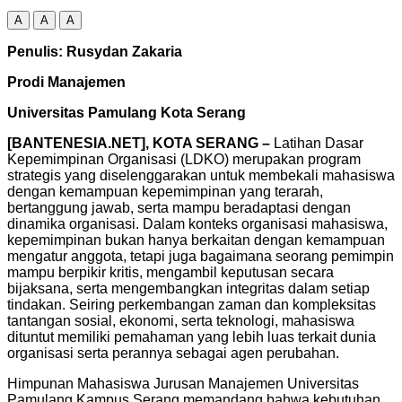
A
A
A
Penulis: Rusydan Zakaria
Prodi Manajemen
Universitas Pamulang Kota Serang
[BANTENESIA.NET], KOTA SERANG –
Latihan Dasar
Kepemimpinan Organisasi (LDKO) merupakan program
strategis yang diselenggarakan untuk membekali mahasiswa
dengan kemampuan kepemimpinan yang terarah,
bertanggung jawab, serta mampu beradaptasi dengan
dinamika organisasi. Dalam konteks organisasi mahasiswa,
kepemimpinan bukan hanya berkaitan dengan kemampuan
mengatur anggota, tetapi juga bagaimana seorang pemimpin
mampu berpikir kritis, mengambil keputusan secara
bijaksana, serta mengembangkan integritas dalam setiap
tindakan. Seiring perkembangan zaman dan kompleksitas
tantangan sosial, ekonomi, serta teknologi, mahasiswa
dituntut memiliki pemahaman yang lebih luas terkait dunia
organisasi serta perannya sebagai agen perubahan.
Himpunan Mahasiswa Jurusan Manajemen Universitas
Pamulang Kampus Serang memandang bahwa kebutuhan