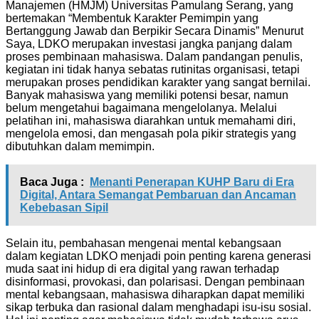
Manajemen (HMJM) Universitas Pamulang Serang, yang
bertemakan “Membentuk Karakter Pemimpin yang
Bertanggung Jawab dan Berpikir Secara Dinamis” Menurut
Saya, LDKO merupakan investasi jangka panjang dalam
proses pembinaan mahasiswa. Dalam pandangan penulis,
kegiatan ini tidak hanya sebatas rutinitas organisasi, tetapi
merupakan proses pendidikan karakter yang sangat bernilai.
Banyak mahasiswa yang memiliki potensi besar, namun
belum mengetahui bagaimana mengelolanya. Melalui
pelatihan ini, mahasiswa diarahkan untuk memahami diri,
mengelola emosi, dan mengasah pola pikir strategis yang
dibutuhkan dalam memimpin.
Baca Juga :
Menanti Penerapan KUHP Baru di Era
Digital, Antara Semangat Pembaruan dan Ancaman
Kebebasan Sipil
Selain itu, pembahasan mengenai mental kebangsaan
dalam kegiatan LDKO menjadi poin penting karena generasi
muda saat ini hidup di era digital yang rawan terhadap
disinformasi, provokasi, dan polarisasi. Dengan pembinaan
mental kebangsaan, mahasiswa diharapkan dapat memiliki
sikap terbuka dan rasional dalam menghadapi isu-isu sosial.