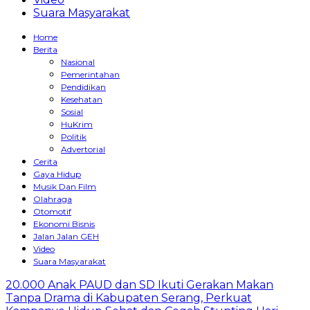
Suara Masyarakat
Home
Berita
Nasional
Pemerintahan
Pendidikan
Kesehatan
Sosial
HuKrim
Politik
Advertorial
Cerita
Gaya Hidup
Musik Dan Film
Olahraga
Otomotif
Ekonomi Bisnis
Jalan Jalan GEH
Video
Suara Masyarakat
20.000 Anak PAUD dan SD Ikuti Gerakan Makan
Tanpa Drama di Kabupaten Serang, Perkuat