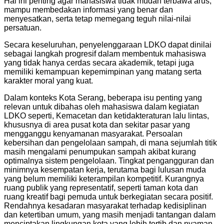
Hal ini penting agar mahasiswa tidak mudah terbawa arus,
mampu membedakan informasi yang benar dan
menyesatkan, serta tetap memegang teguh nilai-nilai
persatuan.
Secara keseluruhan, penyelenggaraan LDKO dapat dinilai
sebagai langkah progresif dalam membentuk mahasiswa
yang tidak hanya cerdas secara akademik, tetapi juga
memiliki kemampuan kepemimpinan yang matang serta
karakter moral yang kuat.
Dalam konteks Kota Serang, beberapa isu penting yang
relevan untuk dibahas oleh mahasiswa dalam kegiatan
LDKO seperti, Kemacetan dan ketidakteraturan lalu lintas,
khususnya di area pusat kota dan sekitar pasar yang
mengganggu kenyamanan masyarakat. Persoalan
kebersihan dan pengelolaan sampah, di mana sejumlah titik
masih mengalami penumpukan sampah akibat kurang
optimalnya sistem pengelolaan. Tingkat pengangguran dan
minimnya kesempatan kerja, terutama bagi lulusan muda
yang belum memiliki keterampilan kompetitif. Kurangnya
ruang publik yang representatif, seperti taman kota dan
ruang kreatif bagi pemuda untuk berkegiatan secara positif.
Rendahnya kesadaran masyarakat terhadap kedisiplinan
dan ketertiban umum, yang masih menjadi tantangan dalam
menciptakan lingkungan kota yang lebih tertib dan nyaman.