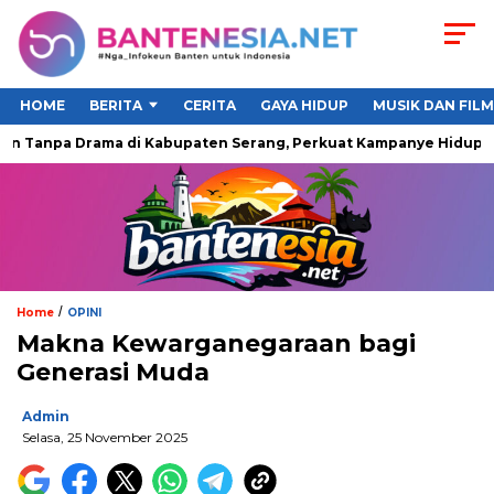
HOME
BERITA
CERITA
GAYA HIDUP
MUSIK DAN FILM
Tanpa Drama di Kabupaten Serang, Perkuat Kampanye Hidup Sehat
/
Home
OPINI
Makna Kewarganegaraan bagi
Generasi Muda
Admin
Selasa, 25 November 2025