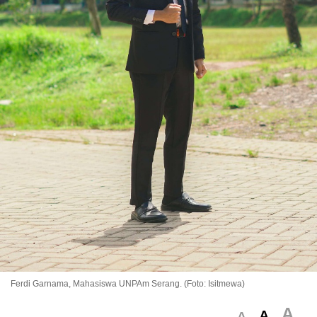
Ferdi Garnama, Mahasiswa UNPAm Serang. (Foto: Isitmewa)
A
A
A