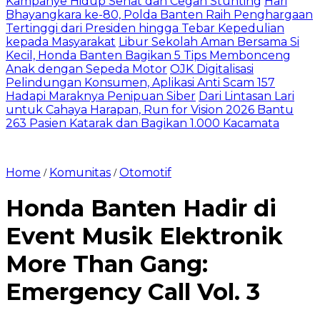
Kampanye Hidup Sehat dan Cegah Stunting
Hari
Bhayangkara ke-80, Polda Banten Raih Penghargaan
Tertinggi dari Presiden hingga Tebar Kepedulian
kepada Masyarakat
Libur Sekolah Aman Bersama Si
Kecil, Honda Banten Bagikan 5 Tips Membonceng
Anak dengan Sepeda Motor
OJK Digitalisasi
Pelindungan Konsumen, Aplikasi Anti Scam 157
Hadapi Maraknya Penipuan Siber
Dari Lintasan Lari
untuk Cahaya Harapan, Run for Vision 2026 Bantu
263 Pasien Katarak dan Bagikan 1.000 Kacamata
Home
Komunitas
Otomotif
/
/
Honda Banten Hadir di
Event Musik Elektronik
More Than Gang:
Emergency Call Vol. 3