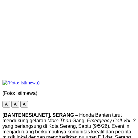
(Foto: Istimewa)
A
A
A
[BANTENESIA.NET], SERANG –
Honda Banten turut
mendukung gelaran
More Than
Gang:
Emergency Call Vol. 3
yang berlangsung di Kota Serang, Sabtu (9/5/26). Event ini
menjadi ruang berkumpulnya komunitas kreatif dan pecinta
musik lokal dengan menghadirkan puluhan DJ dari Serang