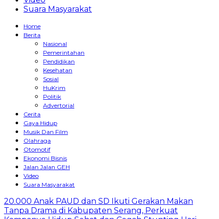
Suara Masyarakat
Home
Berita
Nasional
Pemerintahan
Pendidikan
Kesehatan
Sosial
HuKrim
Politik
Advertorial
Cerita
Gaya Hidup
Musik Dan Film
Olahraga
Otomotif
Ekonomi Bisnis
Jalan Jalan GEH
Video
Suara Masyarakat
20.000 Anak PAUD dan SD Ikuti Gerakan Makan
Tanpa Drama di Kabupaten Serang, Perkuat