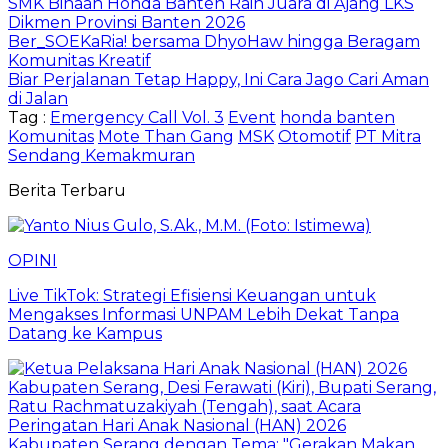
SMK Binaan Honda Banten Raih Juara di Ajang LKS
Dikmen Provinsi Banten 2026
Ber_SOEKaRia! bersama DhyoHaw hingga Beragam
Komunitas Kreatif
Biar Perjalanan Tetap Happy, Ini Cara Jago Cari Aman
di Jalan
Tag :
Emergency Call Vol. 3
Event
honda banten
Komunitas
Mote Than Gang
MSK
Otomotif
PT Mitra
Sendang Kemakmuran
Berita Terbaru
OPINI
Live TikTok: Strategi Efisiensi Keuangan untuk
Mengakses Informasi UNPAM Lebih Dekat Tanpa
Datang ke Kampus