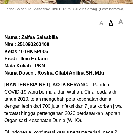
Zalfaa Salsabiila, Mahasiswi Ilmu Hukum UNPAM Serang. (Foto: Istimewa)
A
A
A
Nama : Zalfaa Salsabiila
Nim : 251090200408
Kelas : 01HKSP006
Prodi : Ilmu Hukum
Mata Kuliah : PKN
Nama Dosen : Rostna Qitabi Anjilna SH, M.kn
[BANTENESIA.NET], KOTA SERANG –
Pandemi
COVID-19 yang bermula dari Wuhan, Cina, pada akhir
tahun 2019, telah mengubah peta kesehatan dunia,
dengan lebih dari 700 juta infeksi dan 7 juta korban jiwa
tercatat hingga pertengahan 2023 berdasarkan laporan
Organisasi Kesehatan Dunia (WHO).
Di Indonesia, konfirmasi kasus pertama terjadi pada 2