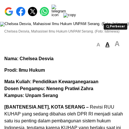
Perbesar
Perbesar
Chelsea Desvia, Mahasiswi Ilmu Hukum UNPAM Serang. (Foto: Istimewa)
A
A
A
Nama: Chelsea Desvia
Prodi: Ilmu Hukum
Mata Kuliah: Pendidikan Kewarganegaraan
Dosen Pengampu: Neneng Pratiwi Zahra
Kampus: Unpam Serang
[BANTENESIA.NET], KOTA SERANG –
Revisi RUU
KUHAP yang sedang dibahas oleh DPR RI menjadi salah
satu isu penting dalam pembangunan sistem hukum
Indonesia, terutama karena KUHAP yang berlaku saat ini