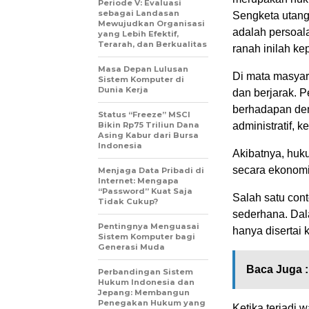
Periode V: Evaluasi
sebagai Landasan
Sengketa utang 
Mewujudkan Organisasi
adalah persoala
yang Lebih Efektif,
Terarah, dan Berkualitas
ranah inilah ke
Masa Depan Lulusan
Di mata masyar
Sistem Komputer di
Dunia Kerja
dan berjarak. P
berhadapan den
Status “Freeze” MSCI
Bikin Rp75 Triliun Dana
administratif, 
Asing Kabur dari Bursa
Indonesia
Akibatnya, huk
secara ekonom
Menjaga Data Pribadi di
Internet: Mengapa
“Password” Kuat Saja
Salah satu cont
Tidak Cukup?
sederhana. Dala
Pentingnya Menguasai
hanya disertai 
Sistem Komputer bagi
Generasi Muda
Baca Juga :
Perbandingan Sistem
Hukum Indonesia dan
Jepang: Membangun
Penegakan Hukum yang
Ketika terjadi 