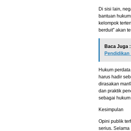
Di sisi lain, n
bantuan hukum
kelompok terte
berduit” akan t
Baca Juga :
Pendidikan 
Hukum perdata 
harus hadir se
dirasakan manf
dan praktik pe
sebagai hukum y
Kesimpulan
Opini publik t
serius. Selama 