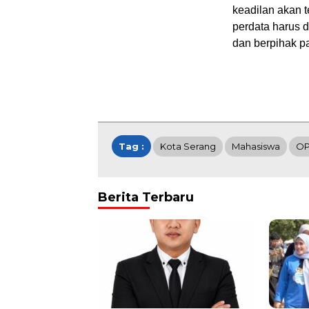
keadilan akan t
perdata harus 
dan berpihak pa
Tag :
Kota Serang
Mahasiswa
OP
Berita Terbaru