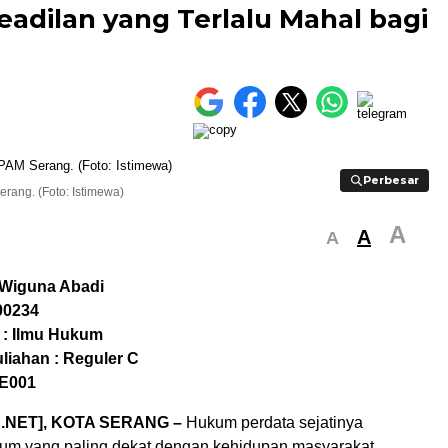
adilan yang Terlalu Mahal bagi
Perbesar
Perbesar
ang. (Foto: Istimewa)
A
A
A
 Wiguna Abadi
00234
 : Ilmu Hukum
liahan : Reguler C
SE001
.NET], KOTA SERANG –
Hukum perdata sejatinya
m yang paling dekat dengan kehidupan masyarakat.