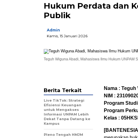
Hukum Perdata dan Ke
Publik
Admin
Kamis, 15 Januari 2026
Teguh Wiguna Abadi, Mahasiswa Ilmu Hukum UNPAM Ser
Nama : Teguh
Berita Terkait
NIM : 2310902
Live TikTok: Strategi
Program Studi
Efisiensi Keuangan
untuk Mengakses
Program Perku
Informasi UNPAM Lebih
Kelas : 05HK
Dekat Tanpa Datang ke
Kampus
[BANTENESIA
Pleno Tengah HMJM
merupakan huku