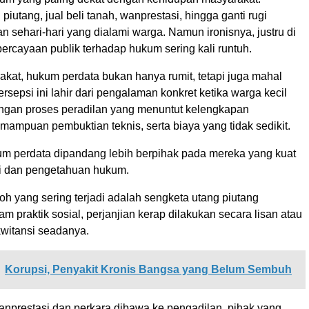
piutang, jual beli tanah, wanprestasi, hingga ganti rugi
n sehari-hari yang dialami warga. Namun ironisnya, justru di
percayaan publik terhadap hukum sering kali runtuh.
akat, hukum perdata bukan hanya rumit, tetapi juga mahal
ersepsi ini lahir dari pengalaman konkret ketika warga kecil
gan proses peradilan yang menuntut kelengkapan
kemampuan pembuktian teknis, serta biaya yang tidak sedikit.
um perdata dipandang lebih berpihak pada mereka yang kuat
i dan pengetahuan hukum.
oh yang sering terjadi adalah sengketa utang piutang
m praktik sosial, perjanjian kerap dilakukan secara lisan atau
kwitansi seadanya.
Korupsi, Penyakit Kronis Bangsa yang Belum Sembuh
wanprestasi dan perkara dibawa ke pengadilan, pihak yang