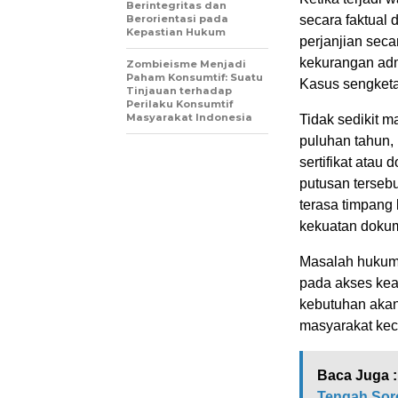
Berintegritas dan
Berorientasi pada
secara faktual 
Kepastian Hukum
perjanjian seca
kekurangan admi
Zombieisme Menjadi
Paham Konsumtif: Suatu
Kasus sengketa 
Tinjauan terhadap
Perilaku Konsumtif
Masyarakat Indonesia
Tidak sedikit 
puluhan tahun,
sertifikat atau
putusan terseb
terasa timpang 
kekuatan doku
Masalah hukum p
pada akses kead
kebutuhan akan
masyarakat keci
Baca Juga :
Tengah Sor