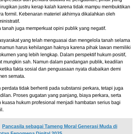
dirugikan justru kerap kalah karena tidak mampu membuktikan
ra formil. Kebenaran materiel akhirnya dikalahkan oleh
nistratif.
tanah juga memperkuat opini publik yang negatif.
masyarakat yang telah menguasai dan mengelola tanah selama
 namun harus kehilangan haknya karena pihak lawan memiliki
 dokumen yang lebih lengkap. Dalam perspektif hukum positif,
ut mungkin sah. Namun dalam pandangan publik, keadilan
ketika fakta sosial dan penguasaan nyata diabaikan demi
men semata.
erdata tidak berhenti pada substansi perkara, tetapi juga
ilan. Proses gugatan yang panjang, biaya perkara, serta
 kuasa hukum profesional menjadi hambatan serius bagi
l.
Pancasila sebagai Tameng Moral Generasi Muda di
otan Fenomena Digital 2025