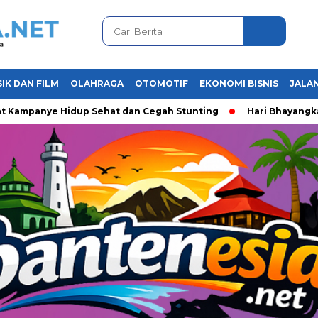
IK DAN FILM
OLAHRAGA
OTOMOTIF
EKONOMI BISNIS
JALAN
panye Hidup Sehat dan Cegah Stunting
Hari Bhayangkara ke-