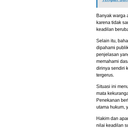
Banyak warga a
karena tidak sa
keadilan berub
Selain itu, bah
dipahami publik
penjelasan yan
memahami dasa
dirinya sendir
tergerus.
Situasi ini me
mata kekuranga
Penekanan berl
utama hukum, y
Hakim dan apara
nilai keadilan s