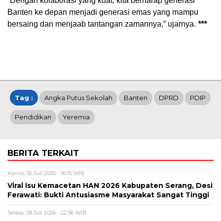
“Dengan kolaborasi yang kuat, kita berharap generasi
Banten ke depan menjadi generasi emas yang mampu
bersaing dan menjaab tantangan zamannya,” ujarnya.
***
Tag :
Angka Putus Sekolah
Banten
DPRD
PDIP
Pendidikan
Yeremia
BERITA TERKAIT
Kamis, 30 Juli 2026 - 16:15 WIB
Viral Isu Kemacetan HAN 2026 Kabupaten Serang, Desi
Ferawati: Bukti Antusiasme Masyarakat Sangat Tinggi
Selasa, 28 Juli 2026 - 22:56 WIB