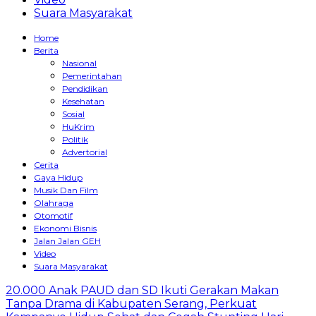
Suara Masyarakat
Home
Berita
Nasional
Pemerintahan
Pendidikan
Kesehatan
Sosial
HuKrim
Politik
Advertorial
Cerita
Gaya Hidup
Musik Dan Film
Olahraga
Otomotif
Ekonomi Bisnis
Jalan Jalan GEH
Video
Suara Masyarakat
20.000 Anak PAUD dan SD Ikuti Gerakan Makan
Tanpa Drama di Kabupaten Serang, Perkuat