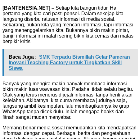
[BANTENESIA.NET] –
Setiap kita bangun tidur, Hal
pertama yang kita cari pasti ponsel. Dalam sekejap kita
langsung diserbu ratusan informasi di media sosial.
Sekarang, bukan kita yang mencari informasi, tapi informasi
yang menenggelamkan kita. Bukannya bikin makin pintar,
banjir informasi ini malah sering bikin kita cemas dan malas
berpikir kritis.
Baca Juga :
SMK Terpadu Bismillah Gelar Pameran
Inovasi Teaching Factory untuk Tingkatkan Skill
Siswa
Banyak yang mengira makin banyak membaca informasi
bikin makin luas wawasan kita. Padahal tidak selalu begitu.
Otak yang terus menerus dijejali informasi tanpa henti akan
kelelahan. Akibatnya, kita cuma membaca judulnya saja,
langsung ambil kesimpulan, lalu membagikannya ke grup
WhatsApp tanpa dicek dulu. Inilah mengapa hoaks dan
fitnah sangat mudah menyebar.
Memang benar media sosial memudahkan kita mendapatkan
informasi dengan cepat. Berbagai berita dan pengetahuan
dapat diakses hanya melalui ponsel. Namun, kemudahan ini