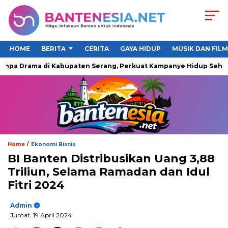
HOME
BERITA
CERITA
GAYA HIDUP
MUSIK DAN FILM
pa Drama di Kabupaten Serang, Perkuat Kampanye Hidup Sehat da
/
Home
Ekonomi Bisnis
BI Banten Distribusikan Uang 3,88
Triliun, Selama Ramadan dan Idul
Fitri 2024
Admin
Jumat, 19 April 2024