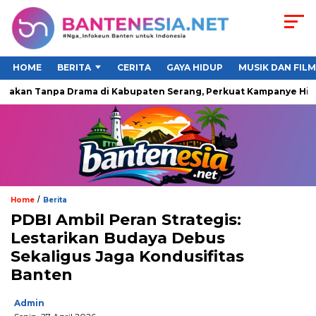
HOME
BERITA
CERITA
GAYA HIDUP
MUSIK DAN FILM
Makan Tanpa Drama di Kabupaten Serang, Perkuat Kampanye Hidup
/
Home
Berita
PDBI Ambil Peran Strategis:
Lestarikan Budaya Debus
Sekaligus Jaga Kondusifitas
Banten
Admin