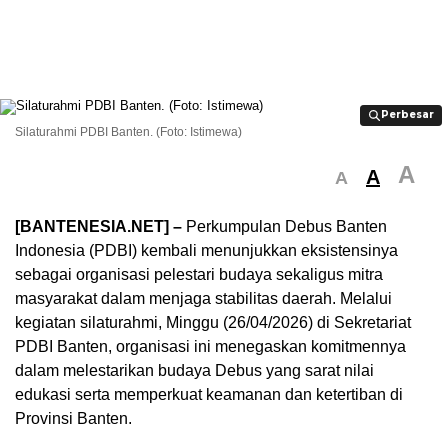
Perbesar
Perbesar
Silaturahmi PDBI Banten. (Foto: Istimewa)
A
A
A
[BANTENESIA.NET] –
Perkumpulan Debus Banten
Indonesia (PDBI) kembali menunjukkan eksistensinya
sebagai organisasi pelestari budaya sekaligus mitra
masyarakat dalam menjaga stabilitas daerah. Melalui
kegiatan silaturahmi, Minggu (26/04/2026) di Sekretariat
PDBI Banten, organisasi ini menegaskan komitmennya
dalam melestarikan budaya Debus yang sarat nilai
edukasi serta memperkuat keamanan dan ketertiban di
Provinsi Banten.