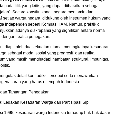
a pada titik yang kritis, yang dapat diibaratkan sebagai
jalan”. Secara konstitusional, negara menjamin dan
 setiap warga negara, didukung oleh instrumen hukum yang
ga independen seperti Komnas HAM. Namun, praktik di
jukkan adanya diskrepansi yang signifikan antara norma
n dengan realita penegakan.
ni diapit oleh dua kekuatan utama: meningkatnya kesadaran
rga sebagai modal sosial yang progresif, dan realita
m yang masih menghadapi hambatan struktural, impunitas,
litik.
mengulas detail kontradiksi tersebut serta menawarkan
enai arah yang harus ditempuh Indonesia.
ksi dan Tantangan Penegakan
a: Ledakan Kesadaran Warga dan Partisipasi Sipil
i 1998, kesadaran warga Indonesia terhadap hak-hak dasar