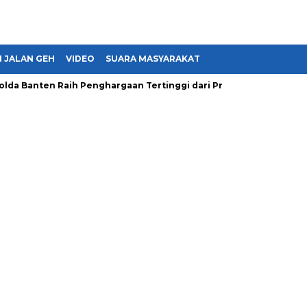
 JALAN GEH
VIDEO
SUARA MASYARAKAT
nten Raih Penghargaan Tertinggi dari Presiden hingga Tebar Kep