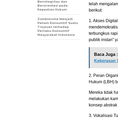
Berintegritas dan
telah mengalami
Berorientasi pada
Kepastian Hukum
berikut:
Zombieisme Menjadi
1. Akses Digita
Paham Konsumtif: Suatu
mendemokratisa
Tinjauan terhadap
Perilaku Konsumtif
terbungkus rapi
Masyarakat Indonesia
publik instan”
Baca Juga :
Kekerasan 
2. Peran Organ
Hukum (LBH) be
Mereka tidak h
melakukan kamp
konsep abstrak
3. Vokalisasi T