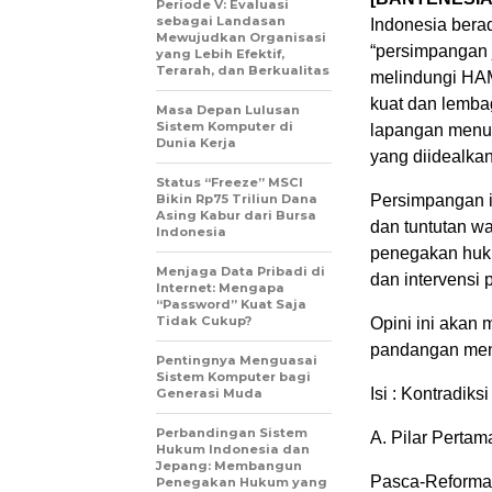
Periode V: Evaluasi
sebagai Landasan
Indonesia berad
Mewujudkan Organisasi
“persimpangan 
yang Lebih Efektif,
Terarah, dan Berkualitas
melindungi HAM
kuat dan lemba
Masa Depan Lulusan
Sistem Komputer di
lapangan menun
Dunia Kerja
yang diidealka
Status “Freeze” MSCI
Bikin Rp75 Triliun Dana
Persimpangan i
Asing Kabur dari Bursa
dan tuntutan wa
Indonesia
penegakan huku
Menjaga Data Pribadi di
dan intervensi po
Internet: Mengapa
“Password” Kuat Saja
Tidak Cukup?
Opini ini akan 
pandangan meng
Pentingnya Menguasai
Sistem Komputer bagi
Isi : Kontradi
Generasi Muda
Perbandingan Sistem
A. Pilar Pertam
Hukum Indonesia dan
Jepang: Membangun
Pasca-Reformas
Penegakan Hukum yang