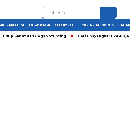
IK DAN FILM
OLAHRAGA
OTOMOTIF
EKONOMI BISNIS
JALAN
ehat dan Cegah Stunting
Hari Bhayangkara ke-80, Polda Ba