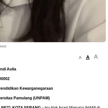
mewa)
A
A
A
ndi Aulia
00002
 Pendidikan Kewarganegaraan
versitas Pamulang (UNPAM)
.NET], KOTA SERANG –
Isu Hak Asasi Manusia (HAM) di