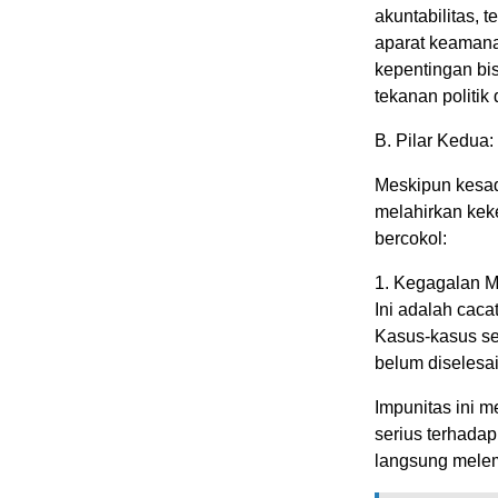
akuntabilitas,
aparat keaman
kepentingan bis
tekanan politik
B. Pilar Kedua
Meskipun kesad
melahirkan kek
bercokol:
1. Kegagalan M
Ini adalah cac
Kasus-kasus sep
belum diselesai
Impunitas ini 
serius terhadap
langsung melem