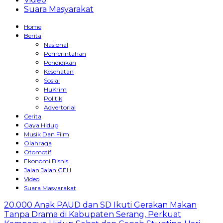
Suara Masyarakat
Home
Berita
Nasional
Pemerintahan
Pendidikan
Kesehatan
Sosial
HuKrim
Politik
Advertorial
Cerita
Gaya Hidup
Musik Dan Film
Olahraga
Otomotif
Ekonomi Bisnis
Jalan Jalan GEH
Video
Suara Masyarakat
20.000 Anak PAUD dan SD Ikuti Gerakan Makan
Tanpa Drama di Kabupaten Serang, Perkuat