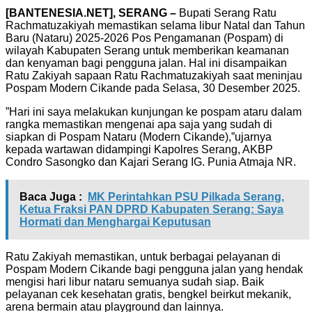
[BANTENESIA.NET], SERANG –
Bupati Serang Ratu
Rachmatuzakiyah memastikan selama libur Natal dan Tahun
Baru (Nataru) 2025-2026 Pos Pengamanan (Pospam) di
wilayah Kabupaten Serang untuk memberikan keamanan
dan kenyaman bagi pengguna jalan. Hal ini disampaikan
Ratu Zakiyah sapaan Ratu Rachmatuzakiyah saat meninjau
Pospam Modern Cikande pada Selasa, 30 Desember 2025.
”Hari ini saya melakukan kunjungan ke pospam ataru dalam
rangka memastikan mengenai apa saja yang sudah di
siapkan di Pospam Nataru (Modern Cikande),”ujarnya
kepada wartawan didampingi Kapolres Serang, AKBP
Condro Sasongko dan Kajari Serang IG. Punia Atmaja NR.
Baca Juga :
MK Perintahkan PSU Pilkada Serang,
Ketua Fraksi PAN DPRD Kabupaten Serang: Saya
Hormati dan Menghargai Keputusan
Ratu Zakiyah memastikan, untuk berbagai pelayanan di
Pospam Modern Cikande bagi pengguna jalan yang hendak
mengisi hari libur nataru semuanya sudah siap. Baik
pelayanan cek kesehatan gratis, bengkel beirkut mekanik,
arena bermain atau playground dan lainnya.