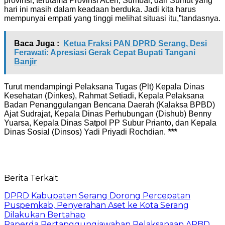
provinsi, terutama Provinsi Aceh, Sumbar, dan Sumut yang
hari ini masih dalam keadaan berduka. Jadi kita harus
mempunyai empati yang tinggi melihat situasi itu,”tandasnya.
Baca Juga :
Ketua Fraksi PAN DPRD Serang, Desi
Ferawati: Apresiasi Gerak Cepat Bupati Tangani
Banjir
Turut mendampingi Pelaksana Tugas (Plt) Kepala Dinas
Kesehatan (Dinkes), Rahmat Setiadi, Kepala Pelaksana
Badan Penanggulangan Bencana Daerah (Kalaksa BPBD)
Ajat Sudrajat, Kepala Dinas Perhubungan (Dishub) Benny
Yuarsa, Kepala Dinas Satpol PP Subur Prianto, dan Kepala
Dinas Sosial (Dinsos) Yadi Priyadi Rochdian.
***
Berita Terkait
DPRD Kabupaten Serang Dorong Percepatan
Puspemkab, Penyerahan Aset ke Kota Serang
Dilakukan Bertahap
Raperda Pertanggungjawaban Pelaksanaan APBD