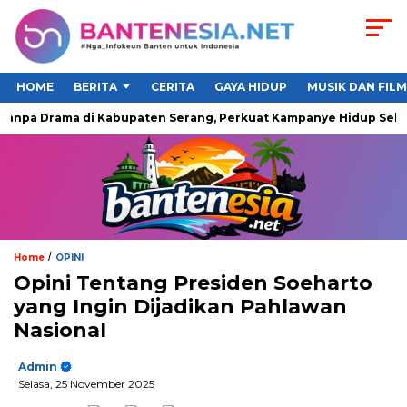
HOME
BERITA
CERITA
GAYA HIDUP
MUSIK DAN FILM
anpa Drama di Kabupaten Serang, Perkuat Kampanye Hidup Sehat 
/
Home
OPINI
Opini Tentang Presiden Soeharto
yang Ingin Dijadikan Pahlawan
Nasional
Admin
Selasa, 25 November 2025