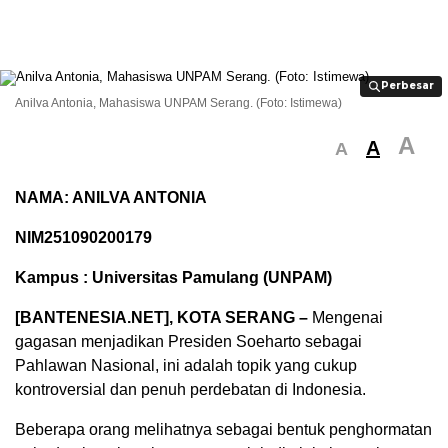
Perbesar
Perbesar
Anilva Antonia, Mahasiswa UNPAM Serang. (Foto: Istimewa)
A
A
A
NAMA​: ANILVA ANTONIA
NIM​251090200179
Kampus : Universitas Pamulang (UNPAM)
[BANTENESIA.NET], KOTA SERANG –
Mengenai
gagasan menjadikan Presiden Soeharto sebagai
Pahlawan Nasional, ini adalah topik yang cukup
kontroversial dan penuh perdebatan di Indonesia.
Beberapa orang melihatnya sebagai bentuk penghormatan