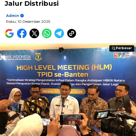
Jalur Distribusi
Admin
Rabu, 10 Desember 2025
Perbesar
Perbesar