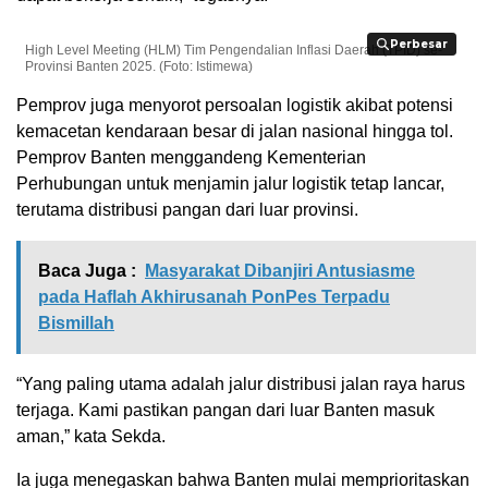
Perbesar
Perbesar
High Level Meeting (HLM) Tim Pengendalian Inflasi Daerah (TPID) se-
Provinsi Banten 2025. (Foto: Istimewa)
Pemprov juga menyorot persoalan logistik akibat potensi
kemacetan kendaraan besar di jalan nasional hingga tol.
Pemprov Banten menggandeng Kementerian
Perhubungan untuk menjamin jalur logistik tetap lancar,
terutama distribusi pangan dari luar provinsi.
Baca Juga :
Masyarakat Dibanjiri Antusiasme
pada Haflah Akhirusanah PonPes Terpadu
Bismillah
“Yang paling utama adalah jalur distribusi jalan raya harus
terjaga. Kami pastikan pangan dari luar Banten masuk
aman,” kata Sekda.
Ia juga menegaskan bahwa Banten mulai memprioritaskan