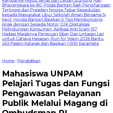
Kampanye Hidup Sehat dan Cegah Stunting
Hari
Bhayangkara ke-80, Polda Banten Raih Penghargaan
Tertinggi dari Presiden hingga Tebar Kepedulian
kepada Masyarakat
Libur Sekolah Aman Bersama Si
Kecil, Honda Banten Bagikan 5 Tips Membonceng
Anak dengan Sepeda Motor
OJK Digitalisasi
Pelindungan Konsumen, Aplikasi Anti Scam 157
Hadapi Maraknya Penipuan Siber
Dari Lintasan Lari
untuk Cahaya Harapan, Run for Vision 2026 Bantu
263 Pasien Katarak dan Bagikan 1.000 Kacamata
Home
Pendidikan
/
Mahasiswa UNPAM
Pelajari Tugas dan Fungsi
Pengawasan Pelayanan
Publik Melalui Magang di
Ombudsman RI