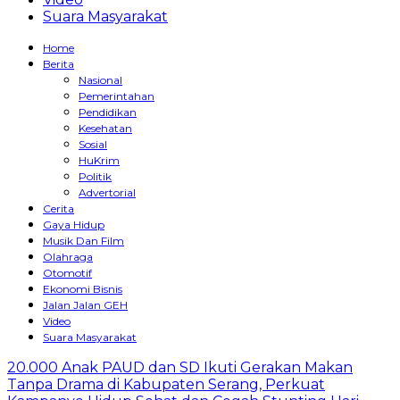
Suara Masyarakat
Home
Berita
Nasional
Pemerintahan
Pendidikan
Kesehatan
Sosial
HuKrim
Politik
Advertorial
Cerita
Gaya Hidup
Musik Dan Film
Olahraga
Otomotif
Ekonomi Bisnis
Jalan Jalan GEH
Video
Suara Masyarakat
20.000 Anak PAUD dan SD Ikuti Gerakan Makan
Tanpa Drama di Kabupaten Serang, Perkuat