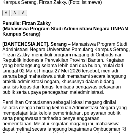
Kampus Serang, Firzan Zakky. (Foto: Istimewa)
A
A
A
Penulis: Firzan Zakky
(Mahasiswa Program Studi Administrasi Negara UNPAM
Kampus Serang)
[BANTENESIA.NET], Serang –
Mahasiswa Program Studi
Administrasi Negara Universitas Pamulang Kampus Serang,
Firzan Zakky, mengikuti program magang di Ombudsman
Republik Indonesia Perwakilan Provinsi Banten. Kegiatan
yang berlangsung selama lebih dari dua bulan, mulai dari
tanggal 02 Maret hingga 27 Mei 2026 tersebut, menjadi
sarana bagi mahasiswa untuk memahami secara langsung
praktik administrasi negara, khususnya dalam bidang
analisis tugas dan fungsi lembaga pengawas pelayanan
publik serta upaya pencegahan maladministrasi.
Pemilihan Ombudsman sebagai lokasi magang dinilai
selaras dengan bidang keilmuan Administrasi Negara yang
mempelajari tata kelola pemerintahan, pelayanan publik,
serta pengawasan terhadap penyelenggaraan
pemerintahan. Melalui kegiatan magang ini, mahasiswa
dapat melihat secara langsung bagaimana Ombudsman RI