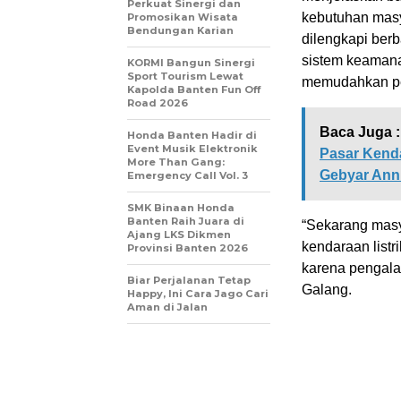
Perkuat Sinergi dan
kebutuhan masy
Promosikan Wisata
Bendungan Karian
dilengkapi berb
sistem keamanan
KORMI Bangun Sinergi
Sport Tourism Lewat
memudahkan pe
Kapolda Banten Fun Off
Road 2026
Baca Juga :
Honda Banten Hadir di
Event Musik Elektronik
Pasar Kenda
More Than Gang:
Gebyar Anni
Emergency Call Vol. 3
SMK Binaan Honda
Banten Raih Juara di
“Sekarang masy
Ajang LKS Dikmen
kendaraan listr
Provinsi Banten 2026
karena pengalam
Biar Perjalanan Tetap
Galang.
Happy, Ini Cara Jago Cari
Aman di Jalan