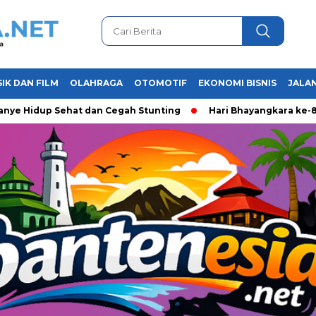
IK DAN FILM
OLAHRAGA
OTOMOTIF
EKONOMI BISNIS
JALAN
up Sehat dan Cegah Stunting
Hari Bhayangkara ke-80, Polda