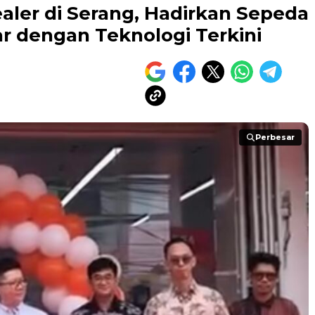
ler di Serang, Hadirkan Sepeda
ar dengan Teknologi Terkini
Perbesar
Perbesar