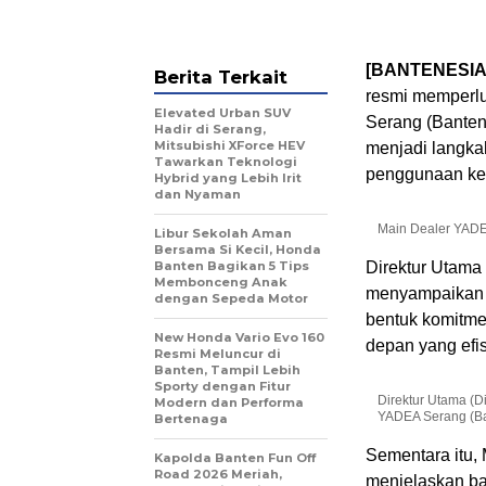
[BANTENESIA.
Berita Terkait
resmi memperl
Elevated Urban SUV
Serang (Banten
Hadir di Serang,
Mitsubishi XForce HEV
menjadi langka
Tawarkan Teknologi
penggunaan ken
Hybrid yang Lebih Irit
dan Nyaman
Main Dealer YADEA
Libur Sekolah Aman
Bersama Si Kecil, Honda
Banten Bagikan 5 Tips
Direktur Utama 
Membonceng Anak
menyampaikan
dengan Sepeda Motor
bentuk komitme
New Honda Vario Evo 160
depan yang efis
Resmi Meluncur di
Banten, Tampil Lebih
Sporty dengan Fitur
Direktur Utama (D
Modern dan Performa
YADEA Serang (Ban
Bertenaga
Sementara itu,
Kapolda Banten Fun Off
Road 2026 Meriah,
menjelaskan b