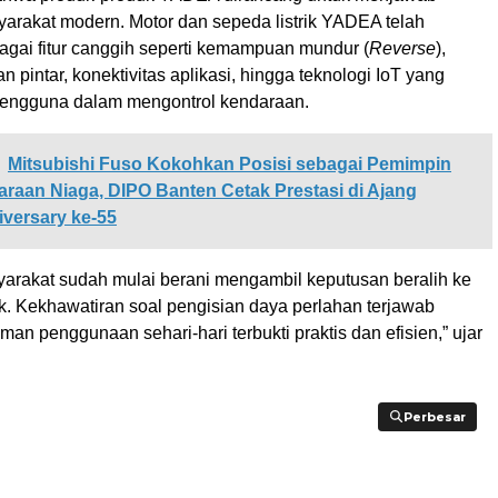
arakat modern. Motor dan sepeda listrik YADEA telah
agai fitur canggih seperti kemampuan mundur (
Reverse
),
 pintar, konektivitas aplikasi, hingga teknologi IoT yang
ngguna dalam mengontrol kendaraan.
Mitsubishi Fuso Kokohkan Posisi sebagai Pemimpin
raan Niaga, DIPO Banten Cetak Prestasi di Ajang
versary ke-55
arakat sudah mulai berani mengambil keputusan beralih ke
ik. Kekhawatiran soal pengisian daya perlahan terjawab
an penggunaan sehari-hari terbukti praktis dan efisien,” ujar
Perbesar
Perbesar