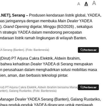
A
A
A
NET], Serang –
Produsen kendaraan listrik global, YADEA,
uas jaringannya dengan membuka
Main Dealer
YADEA
).
Grand Opening
digelar, Minggu (8/2/2026) , sekaligus
h strategis YADEA dalam mendorong percepatan
daraan listrik ramah lingkungan di wilayah Banten.
 Serang (Banten). (Foto: Bantenesia)
Perbesar
Perbesar
(Dirut) PT Arjuna Cakra Elektrik, Aldwin Ibrahim,
 bahwa kehadiran
Dealer
YADEA di Serang merupakan
n perusahaan dalam menghadirkan solusi mobilitas masa
ien, aman, dan berbasis teknologi pintar.
irut) PT Arjuna Cakra Elektrik, Aldwin Ibrahim bersama Manager Main Dealer
Perbesar
Perbesar
ten), Galang Rustariko. (Foto: Bantenesia)
 Manager
Dealer
YADEA Serang (Banten), Galang Rustariko,
ahwa produk-produk YADEA dirancang untuk menjawab