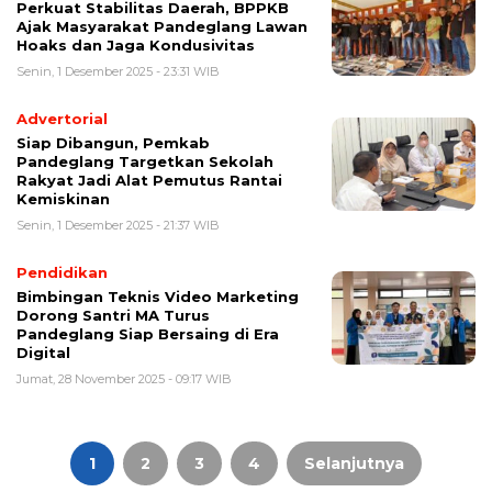
Perkuat Stabilitas Daerah, BPPKB
Ajak Masyarakat Pandeglang Lawan
Hoaks dan Jaga Kondusivitas
Senin, 1 Desember 2025 - 23:31 WIB
Advertorial
Siap Dibangun, Pemkab
Pandeglang Targetkan Sekolah
Rakyat Jadi Alat Pemutus Rantai
Kemiskinan
Senin, 1 Desember 2025 - 21:37 WIB
Pendidikan
Bimbingan Teknis Video Marketing
Dorong Santri MA Turus
Pandeglang Siap Bersaing di Era
Digital
Jumat, 28 November 2025 - 09:17 WIB
Paginasi
pos
1
2
3
4
Selanjutnya