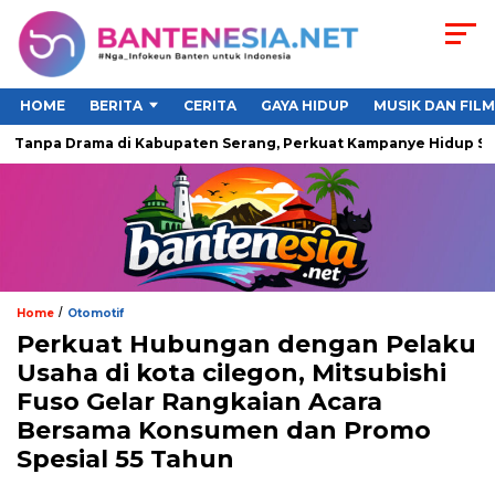
HOME
BERITA
CERITA
GAYA HIDUP
MUSIK DAN FILM
anpa Drama di Kabupaten Serang, Perkuat Kampanye Hidup Sehat
/
Home
Otomotif
Perkuat Hubungan dengan Pelaku
Usaha di kota cilegon, Mitsubishi
Fuso Gelar Rangkaian Acara
Bersama Konsumen dan Promo
Spesial 55 Tahun