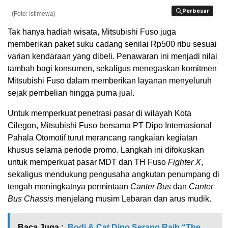
Perbesar
Perbesar
(Foto: Istimewa)
Tak hanya hadiah wisata, Mitsubishi Fuso juga
memberikan paket suku cadang senilai Rp500 ribu sesuai
varian kendaraan yang dibeli. Penawaran ini menjadi nilai
tambah bagi konsumen, sekaligus menegaskan komitmen
Mitsubishi Fuso dalam memberikan layanan menyeluruh
sejak pembelian hingga purna jual.
Untuk memperkuat penetrasi pasar di wilayah Kota
Cilegon, Mitsubishi Fuso bersama PT Dipo Internasional
Pahala Otomotif turut merancang rangkaian kegiatan
khusus selama periode promo. Langkah ini difokuskan
untuk memperkuat pasar MDT dan TH Fuso
Fighter X
,
sekaligus mendukung pengusaha angkutan penumpang di
tengah meningkatnya permintaan
Canter Bus
dan
Canter
Bus Chassis
menjelang musim Lebaran dan arus mudik.
Baca Juga :
Bodi & Cat Dipo Serang Raih “The