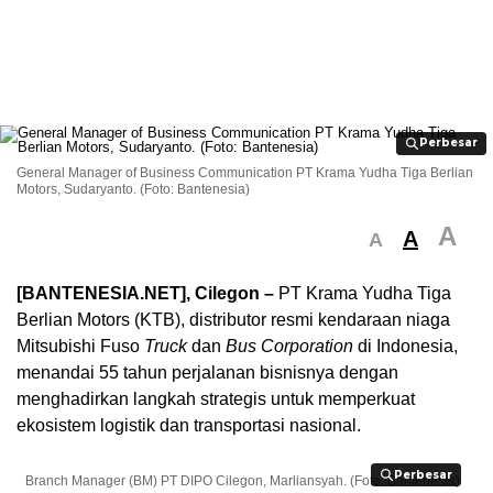
Perbesar
Perbesar
General Manager of Business Communication PT Krama Yudha Tiga Berlian
Motors, Sudaryanto. (Foto: Bantenesia)
A
A
A
[BANTENESIA.NET], Cilegon –
PT Krama Yudha Tiga
Berlian Motors (KTB), distributor resmi kendaraan niaga
Mitsubishi Fuso
Truck
dan
Bus
Corporation
di Indonesia,
menandai 55 tahun perjalanan bisnisnya dengan
menghadirkan langkah strategis untuk memperkuat
ekosistem logistik dan transportasi nasional.
Perbesar
Perbesar
Branch Manager (BM) PT DIPO Cilegon, Marliansyah. (Foto: Bantenesia)