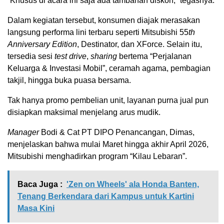
“Khusus di acara ini saja ada tambahan diskon,” tegasnya.
Dalam kegiatan tersebut, konsumen diajak merasakan
langsung performa lini terbaru seperti Mitsubishi 55
th
Anniversary Edition
, Destinator, dan XForce. Selain itu,
tersedia sesi
test drive
,
sharing
bertema “Perjalanan
Keluarga & Investasi Mobil”, ceramah agama, pembagian
takjil, hingga buka puasa bersama.
Tak hanya promo pembelian unit, layanan purna jual pun
disiapkan maksimal menjelang arus mudik.
Manager
Bodi & Cat PT DIPO Penancangan, Dimas,
menjelaskan bahwa mulai Maret hingga akhir April 2026,
Mitsubishi menghadirkan program “Kilau Lebaran”.
Baca Juga :
'Zen on Wheels' ala Honda Banten,
Tenang Berkendara dari Kampus untuk Kartini
Masa Kini