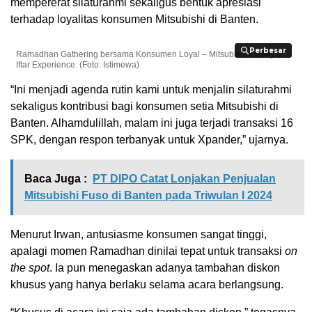
mempererat silaturahmi sekaligus bentuk apresiasi
terhadap loyalitas konsumen Mitsubishi di Banten.
Perbesar
Perbesar
Ramadhan Gathering bersama Konsumen Loyal – Mitsubishi Family &
Iftar Experience. (Foto: Istimewa)
“Ini menjadi agenda rutin kami untuk menjalin silaturahmi
sekaligus kontribusi bagi konsumen setia Mitsubishi di
Banten. Alhamdulillah, malam ini juga terjadi transaksi 16
SPK, dengan respon terbanyak untuk Xpander,” ujarnya.
Baca Juga :
PT DIPO Catat Lonjakan Penjualan
Mitsubishi Fuso di Banten pada Triwulan I 2024
Menurut Irwan, antusiasme konsumen sangat tinggi,
apalagi momen Ramadhan dinilai tepat untuk transaksi
on
the spot
. Ia pun menegaskan adanya tambahan diskon
khusus yang hanya berlaku selama acara berlangsung.