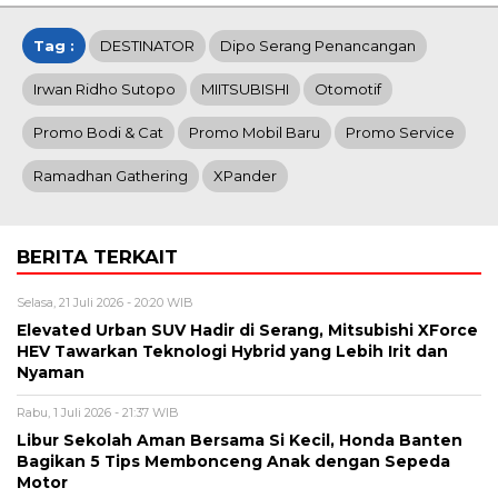
Tag :
DESTINATOR
Dipo Serang Penancangan
Irwan Ridho Sutopo
MIITSUBISHI
Otomotif
Promo Bodi & Cat
Promo Mobil Baru
Promo Service
Ramadhan Gathering
XPander
BERITA TERKAIT
Selasa, 21 Juli 2026 - 20:20 WIB
Elevated Urban SUV Hadir di Serang, Mitsubishi XForce
HEV Tawarkan Teknologi Hybrid yang Lebih Irit dan
Nyaman
Rabu, 1 Juli 2026 - 21:37 WIB
Libur Sekolah Aman Bersama Si Kecil, Honda Banten
Bagikan 5 Tips Membonceng Anak dengan Sepeda
Motor