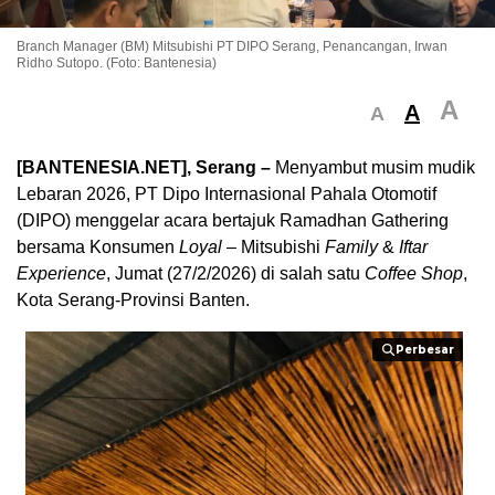
Branch Manager (BM) Mitsubishi PT DIPO Serang, Penancangan, Irwan
Ridho Sutopo. (Foto: Bantenesia)
A
A
A
[BANTENESIA.NET], Serang –
Menyambut musim mudik
Lebaran 2026, PT Dipo Internasional Pahala Otomotif
(DIPO) menggelar acara bertajuk Ramadhan Gathering
bersama Konsumen
Loyal
– Mitsubishi
Family
&
Iftar
Experience
, Jumat (27/2/2026) di salah satu
Coffee Shop
,
Kota Serang-Provinsi Banten.
Perbesar
Perbesar