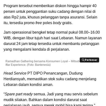
Program tersebut memberikan diskon hingga hampir 40
persen untuk penggantian suku cadang dengan nilai di
atas Rp2 juta, khusus pelanggan tanpa asuransi. Selain
itu, tersedia promo
free
poles
body
gratis.
Jam operasional bengkel tetap normal pukul 08.00–16.00
WIB, dengan libur tujuh hari saat Lebaran. Namun layanan
darurat 24 jam tetap tersedia untuk membantu pelanggan
yang mengalami kendala di perjalanan.
Perbesar
Perbesar
Ramadhan Gathering bersama Konsumen Loyal – Mitsubishi Family &
Iftar Experience. (Foto: Bantenesia)
Head Service
PT DIPO Penancangan, Dudung
Herdiansyah, memastikan stok suku cadang menjelang
Lebaran dalam kondisi aman.
“
Spare part ready
semua. Jadi yang mau servis sebelum
mudik silakan. Bahkan dalam kondisi darurat saat
perjalanan jauh, semua merek mobil bisa kami terima,”