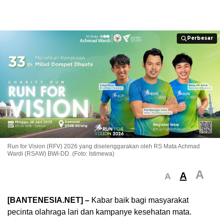
Perbesar
Perbesar
Run for Vision (RFV) 2026 yang diselenggarakan oleh RS Mata Achmad
Wardi (RSAW) BWI-DD. (Foto: Istimewa)
A
A
A
[BANTENESIA.NET] –
Kabar baik bagi masyarakat
pecinta olahraga lari dan kampanye kesehatan mata.