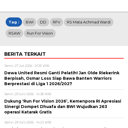
Tag :
BWI
DD
RFV
RS Mata Achmad Wardi
RSAW
Run For Vision
BERITA TERKAIT
Senin, 27 Juli 2026 - 01:35 WIB
Dewa United Resmi Ganti Pelatih! Jan Olde Riekerink
Berpisah, Osmar Loss Siap Bawa Banten Warriors
Berprestasi di Liga 1 2026/2027
Senin, 29 Juni 2026 - 14:36 WIB
Dukung ‘Run For Vision 2026’, Kemenpora RI Apresiasi
Sinergi Dompet Dhuafa dan BWI Wujudkan 263
operasi Katarak Gratis
Senin, 29 Juni 2026 - 14:23 WIB