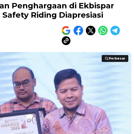
n Penghargaan di Ekbispar
Safety Riding Diapresiasi
Perbesar
Perbesar