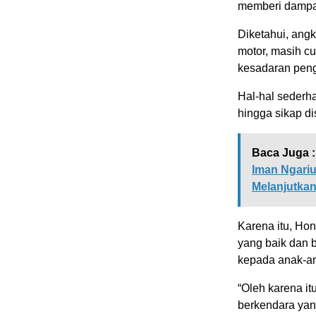
memberi dampak
Diketahui, ang
motor, masih cu
kesadaran peng
Hal-hal sederh
hingga sikap dis
Baca Juga :
Iman Ngari
Melanjutka
Karena itu, Ho
yang baik dan b
kepada anak-an
“Oleh karena i
berkendara yang