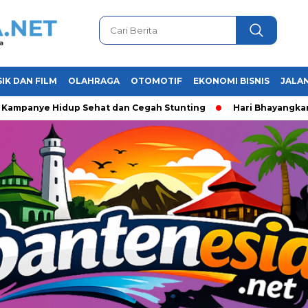
IK DAN FILM
OLAHRAGA
OTOMOTIF
EKONOMI BISNIS
JALAN
e Hidup Sehat dan Cegah Stunting
Hari Bhayangkara ke-80, 