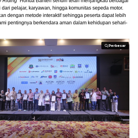
y Riding
“ Honda Banten sendiri telah menjangkau berbagai
 dari pelajar, karyawan, hingga komunitas sepeda motor.
an dengan metode interaktif sehingga peserta dapat lebih
i pentingnya berkendara aman dalam kehidupan sehari-
Perbesar
Perbesar