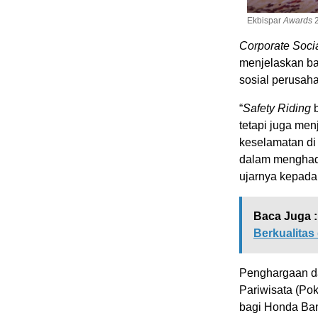
Ekbispar
Awards
2
Corporate Socia
menjelaskan ba
sosial perusaha
“
Safety Riding
b
tetapi juga me
keselamatan di
dalam menghadi
ujarnya kepada
Baca Juga :
Berkualitas
Penghargaan da
Pariwisata (Pok
bagi Honda Ban