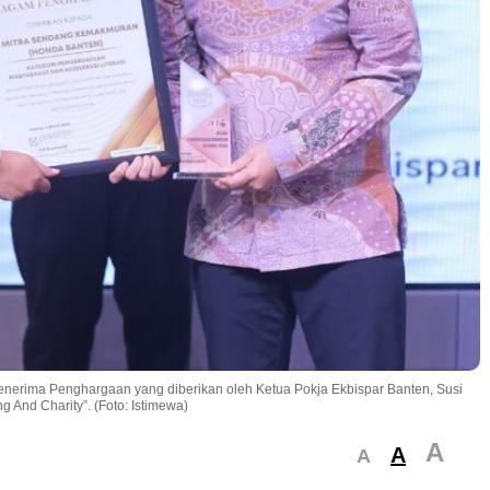
erima Penghargaan yang diberikan oleh Ketua Pokja Ekbispar Banten, Susi
 And Charity”. (Foto: Istimewa)
A
A
A