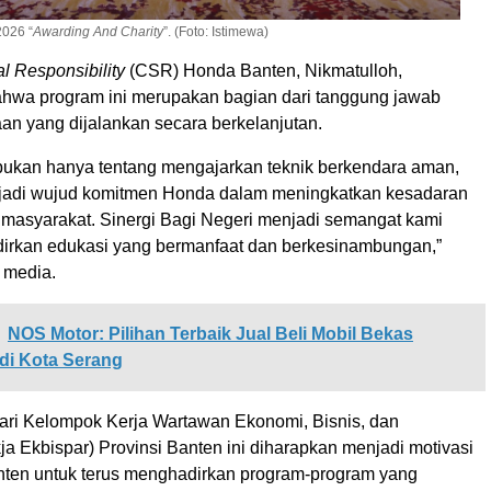
026 “
Awarding And Charity
”. (Foto: Istimewa)
l Responsibility
(CSR) Honda Banten, Nikmatulloh,
hwa program ini merupakan bagian dari tanggung jawab
an yang dijalankan secara berkelanjutan.
ukan hanya tentang mengajarkan teknik berkendara aman,
njadi wujud komitmen Honda dalam meningkatkan kesadaran
 masyarakat. Sinergi Bagi Negeri menjadi semangat kami
rkan edukasi yang bermanfaat dan berkesinambungan,”
 media.
NOS Motor: Pilihan Terbaik Jual Beli Mobil Bekas
 di Kota Serang
ri Kelompok Kerja Wartawan Ekonomi, Bisnis, dan
ja Ekbispar) Provinsi Banten ini diharapkan menjadi motivasi
ten untuk terus menghadirkan program-program yang