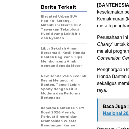
[BANTENESIA
Berita Terkait
keselamatan be
Elevated Urban SUV
Kemakmuran (
Hadir di Serang,
Mitsubishi XForce HEV
meraih penghar
Tawarkan Teknologi
Hybrid yang Lebih Irit
Perusahaan ini
dan Nyaman
Charity
” untuk 
Libur Sekolah Aman
melalui program
Bersama Si Kecil, Honda
Banten Bagikan 5 Tips
Convention Cen
Membonceng Anak
dengan Sepeda Motor
Penghargaan ter
New Honda Vario Evo 160
Honda Banten 
Resmi Meluncur di
sekaligus memb
Banten, Tampil Lebih
Sporty dengan Fitur
raya.
Modern dan Performa
Bertenaga
Baca Juga :
Kapolda Banten Fun Off
Road 2026 Meriah,
Nasional 20
Perkuat Sinergi dan
Promosikan Wisata
Bendungan Karian