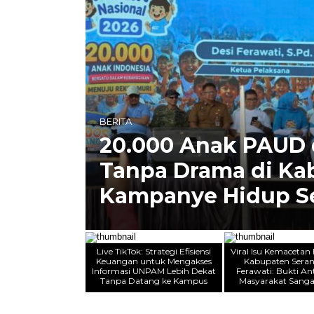
OLAHRAGA
 Makan
Dewa United Resmi 
uat
Riekerink Berpisah
ing
Banten Warriors Be
Live TikTok: Strategi Efisiensi
Viral Isu Kemaceta
Keuangan untuk Mengakses
Kabupaten Seran
Informasi UNPAM Lebih Dekat
Ferawati: Bukti A
Tanpa Datang ke Kampus
Masyarakat Sanga