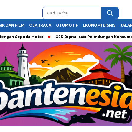
IK DAN FILM
OLAHRAGA
OTOMOTIF
EKONOMI BISNIS
JALAN
n Sepeda Motor
OJK Digitalisasi Pelindungan Konsumen, Apli