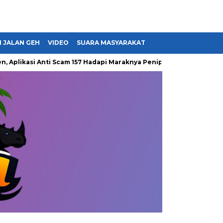
 JALAN GEH
VIDEO
SUARA MASYARAKAT
kasi Anti Scam 157 Hadapi Maraknya Penipuan Siber
Dari Lint