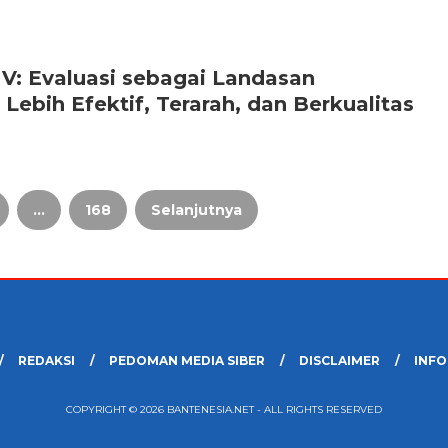
V: Evaluasi sebagai Landasan
ebih Efektif, Terarah, dan Berkualitas
…
168
Selanjutnya
REDAKSI
PEDOMAN MEDIA SIBER
DISCLAIMER
INFO
COPYRIGHT © 2026 BANTENESIA.NET - ALL RIGHTS RESERVED