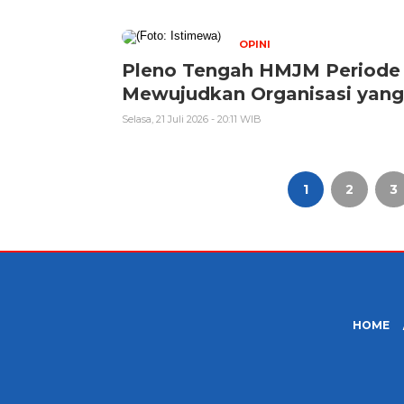
OPINI
Pleno Tengah HMJM Periode 
Mewujudkan Organisasi yang L
Selasa, 21 Juli 2026 - 20:11 WIB
1
2
3
Paginasi
pos
HOME