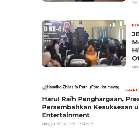
Seni
BER
J
M
Hi
Ot
Ming
GAYA H
Haru! Raih Penghargaan, Pres
Persembahkan Kesuksesan un
Entertainment
Minggu, 26 Juli 2026 - 13:31 WIB