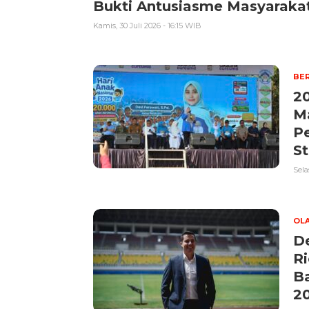
Bukti Antusiasme Masyarakat
Kamis, 30 Juli 2026 - 16:15 WIB
BER
2
M
P
St
Sela
OL
De
Ri
Ba
2