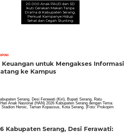
20.000 Anak PAUD dan SD
Ikuti Gerakan Makan Tanpa
Drama di Kabupaten Serang,
Perkuat Kampanye Hidup
Sehat dan Cegah Stunting
OPINI
nsi Keuangan untuk Mengakses Informasi
Datang ke Kampus
6 Kabupaten Serang, Desi Ferawati: