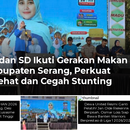
Ganti Pelatih! Jan Olde
, Osmar Loss Siap Bawa
rprestasi di Liga 1 2026/2027
n HAN 2026
Dewa United Resmi Ganti
g, Desi
Pelatih! Jan Olde Riekerink
ntusiasme
Berpisah, Osmar Loss Siap
t Tinggi
Bawa Banten Warriors
Berprestasi di Liga 1 2026/20